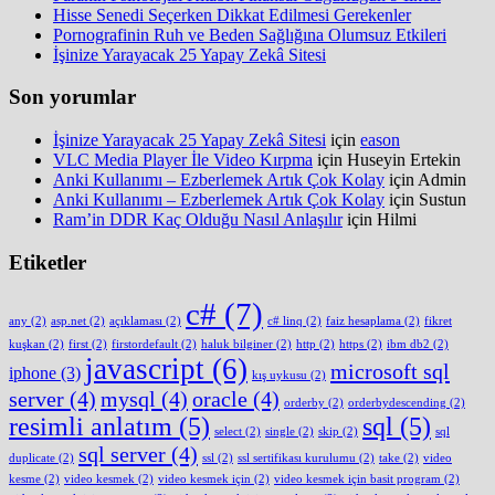
Hisse Senedi Seçerken Dikkat Edilmesi Gerekenler
Pornografinin Ruh ve Beden Sağlığına Olumsuz Etkileri
İşinize Yarayacak 25 Yapay Zekâ Sitesi
Son yorumlar
İşinize Yarayacak 25 Yapay Zekâ Sitesi
için
eason
VLC Media Player İle Video Kırpma
için
Huseyin Ertekin
Anki Kullanımı – Ezberlemek Artık Çok Kolay
için
Admin
Anki Kullanımı – Ezberlemek Artık Çok Kolay
için
Sustun
Ram’in DDR Kaç Olduğu Nasıl Anlaşılır
için
Hilmi
Etiketler
c#
(7)
any
(2)
asp.net
(2)
açıklaması
(2)
c# linq
(2)
faiz hesaplama
(2)
fikret
kuşkan
(2)
first
(2)
firstordefault
(2)
haluk bilginer
(2)
http
(2)
https
(2)
ibm db2
(2)
javascript
(6)
microsoft sql
iphone
(3)
kış uykusu
(2)
server
(4)
mysql
(4)
oracle
(4)
orderby
(2)
orderbydescending
(2)
resimli anlatım
(5)
sql
(5)
select
(2)
single
(2)
skip
(2)
sql
sql server
(4)
duplicate
(2)
ssl
(2)
ssl sertifikası kurulumu
(2)
take
(2)
video
kesme
(2)
video kesmek
(2)
video kesmek için
(2)
video kesmek için basit program
(2)