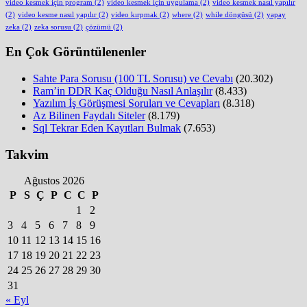
video kesmek için program
(2)
video kesmek için uygulama
(2)
video kesmek nasıl yapılır
(2)
video kesme nasıl yapılır
(2)
video kırpmak
(2)
where
(2)
while döngüsü
(2)
yapay
zeka
(2)
zeka sorusu
(2)
çözümü
(2)
En Çok Görüntülenenler
Sahte Para Sorusu (100 TL Sorusu) ve Cevabı
(20.302)
Ram’in DDR Kaç Olduğu Nasıl Anlaşılır
(8.433)
Yazılım İş Görüşmesi Soruları ve Cevapları
(8.318)
Az Bilinen Faydalı Siteler
(8.179)
Sql Tekrar Eden Kayıtları Bulmak
(7.653)
Takvim
Ağustos 2026
P
S
Ç
P
C
C
P
1
2
3
4
5
6
7
8
9
10
11
12
13
14
15
16
17
18
19
20
21
22
23
24
25
26
27
28
29
30
31
« Eyl