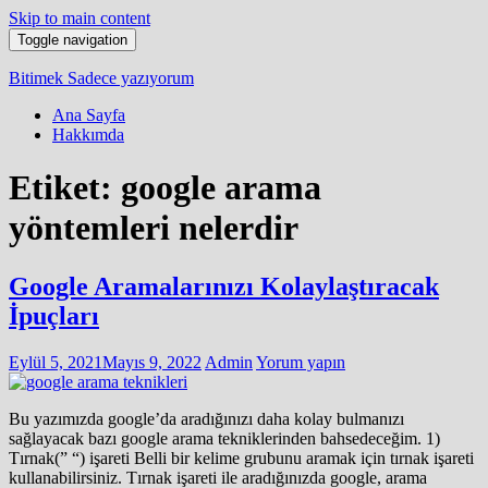
Skip to main content
Toggle navigation
Bitimek
Sadece yazıyorum
Ana Sayfa
Hakkımda
Etiket:
google arama
yöntemleri nelerdir
Google Aramalarınızı Kolaylaştıracak
İpuçları
Eylül 5, 2021
Mayıs 9, 2022
Admin
Yorum yapın
Bu yazımızda google’da aradığınızı daha kolay bulmanızı
sağlayacak bazı google arama tekniklerinden bahsedeceğim. 1)
Tırnak(” “) işareti Belli bir kelime grubunu aramak için tırnak işareti
kullanabilirsiniz. Tırnak işareti ile aradığınızda google, arama