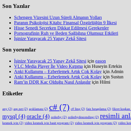
Son Yazılar
Schengen Vizesini Uzun Süreli Almanın Yolları
Paranın Psikolojisi Kitabı: Finansal Özgürlüğün 9 İlkesi
Hisse Senedi Seçerken Dikkat Edilmesi Gerekenler
Pornografinin Ruh ve Beden Sağlığına Olumsuz Etkileri
İşinize Yarayacak 25 Yapay Zekâ Sitesi
Son yorumlar
İşinize Yarayacak 25 Yapay Zekâ Sitesi
için
eason
VLC Media Player İle Video Kırpma
için
Huseyin Ertekin
Anki Kullanımı – Ezberlemek Artık Çok Kolay
için
Admin
Anki Kullanımı – Ezberlemek Artık Çok Kolay
için
Sustun
Ram’in DDR Kaç Olduğu Nasıl Anlaşılır
için
Hilmi
Etiketler
c#
(7)
any
(2)
asp.net
(2)
açıklaması
(2)
c# linq
(2)
faiz hesaplama
(2)
fikret kuşkan
resimli an
mysql
(4)
oracle
(4)
orderby
(2)
orderbydescending
(2)
kesmek için
(2)
video kesmek için basit program
(2)
video kesmek için program
(2)
video ke