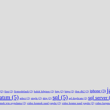
j
iphone
(3)
(2)
first
(2)
firstordefault
(2)
haluk bilginer
(2)
http
(2)
https
(2)
ibm db2
(2)
latım
(5)
sql
(5)
sql server
(
select
(2)
single
(2)
skip
(2)
sql duplicate
(2)
smek için uygulama
(2)
video kesmek nasıl yapılır
(2)
video kesme nasıl yapılır
(2)
video kırpm