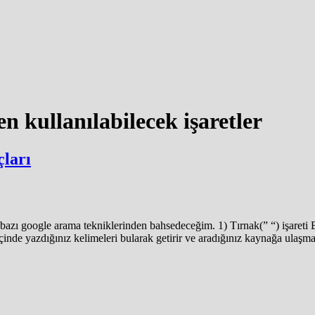
 kullanılabilecek işaretler
çları
zı google arama tekniklerinden bahsedeceğim. 1) Tırnak(” “) işareti Bell
i içinde yazdığınız kelimeleri bularak getirir ve aradığınız kaynağa ula