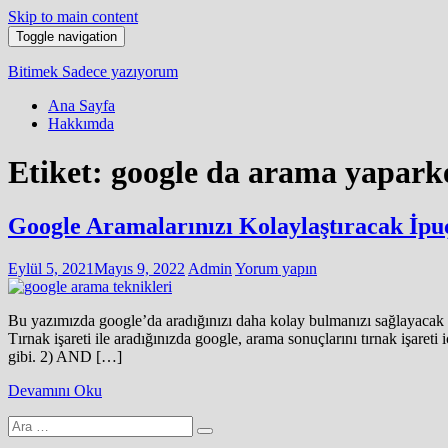
Skip to main content
Toggle navigation
Bitimek
Sadece yazıyorum
Ana Sayfa
Hakkımda
Etiket:
google da arama yaparken
Google Aramalarınızı Kolaylaştıracak İpu
Eylül 5, 2021
Mayıs 9, 2022
Admin
Yorum yapın
Bu yazımızda google’da aradığınızı daha kolay bulmanızı sağlayacak ba
Tırnak işareti ile aradığınızda google, arama sonuçlarını tırnak işaret
gibi. 2) AND […]
Devamını Oku
Arama
yap: