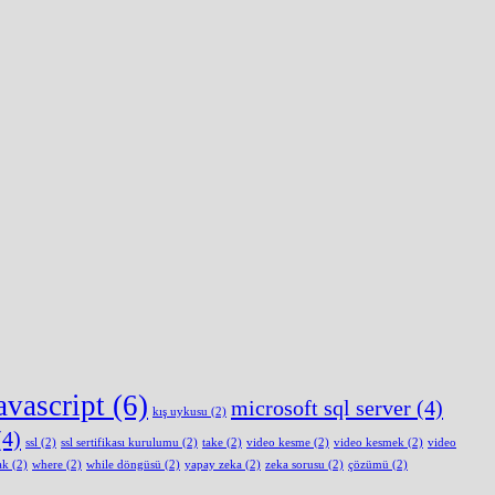
avascript
(6)
microsoft sql server
(4)
kış uykusu
(2)
4)
ssl
(2)
ssl sertifikası kurulumu
(2)
take
(2)
video kesme
(2)
video kesmek
(2)
video
ak
(2)
where
(2)
while döngüsü
(2)
yapay zeka
(2)
zeka sorusu
(2)
çözümü
(2)