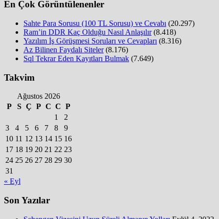
En Çok Görüntülenenler
Sahte Para Sorusu (100 TL Sorusu) ve Cevabı
(20.297)
Ram’in DDR Kaç Olduğu Nasıl Anlaşılır
(8.418)
Yazılım İş Görüşmesi Soruları ve Cevapları
(8.316)
Az Bilinen Faydalı Siteler
(8.176)
Sql Tekrar Eden Kayıtları Bulmak
(7.649)
Takvim
Ağustos 2026
P
S
Ç
P
C
C
P
1
2
3
4
5
6
7
8
9
10
11
12
13
14
15
16
17
18
19
20
21
22
23
24
25
26
27
28
29
30
31
« Eyl
Son Yazılar