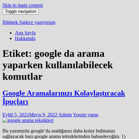
Skip to main content
Toggle navigation
Bitimek
Sadece yazıyorum
Ana Sayfa
Hakkımda
Etiket:
google da arama
yaparken kullanılabilecek
komutlar
Google Aramalarınızı Kolaylaştıracak
İpuçları
Eylül 5, 2021
Mayıs 9, 2022
Admin
Yorum yapın
Bu yazımızda google’da aradığınızı daha kolay bulmanızı
sağlayacak bazı google arama tekniklerinden bahsedeceğim. 1)