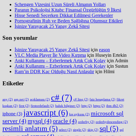
Schengen Vizesini Uzun Süreli Almanın Yolları
Paranın Psikolojisi Kitabı: Finansal Özgürlüğün 9 İlkesi
Hisse Senedi Seçerken Dikkat Edilmesi Gerekenler
Pornografinin Ruh ve Beden Sağlığına Olumsuz Etkileri
İşinize Yarayacak 25 Yapay Zekâ Sitesi
Son yorumlar
İşinize Yarayacak 25 Yapay Zekâ Sitesi
için
eason
VLC Media Player İle Video Kırpma
için
Huseyin Ertekin
Anki Kullanımı – Ezberlemek Artık Çok Kolay
için
Admin
Anki Kullanımı – Ezberlemek Artık Çok Kolay
için
Sustun
Ram’in DDR Kaç Olduğu Nasıl Anlaşılır
için
Hilmi
Etiketler
c#
(7)
any
(2)
asp.net
(2)
açıklaması
(2)
c# linq
(2)
faiz hesaplama
(2)
fikret
kuşkan
(2)
first
(2)
firstordefault
(2)
haluk bilginer
(2)
http
(2)
https
(2)
ibm db2
(2)
javascript
(6)
microsoft sql
iphone
(3)
kış uykusu
(2)
server
(4)
mysql
(4)
oracle
(4)
orderby
(2)
orderbydescending
(2)
resimli anlatım
(5)
sql
(5)
select
(2)
single
(2)
skip
(2)
sql
sql server
(4)