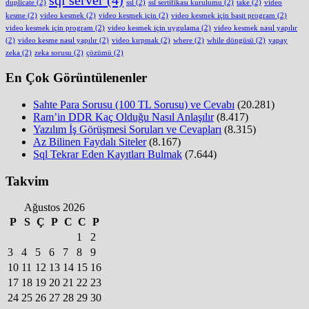
duplicate
(2)
ssl
(2)
ssl sertifikası kurulumu
(2)
take
(2)
video
kesme
(2)
video kesmek
(2)
video kesmek için
(2)
video kesmek için basit program
(2)
video kesmek için program
(2)
video kesmek için uygulama
(2)
video kesmek nasıl yapılır
(2)
video kesme nasıl yapılır
(2)
video kırpmak
(2)
where
(2)
while döngüsü
(2)
yapay
zeka
(2)
zeka sorusu
(2)
çözümü
(2)
En Çok Görüntülenenler
Sahte Para Sorusu (100 TL Sorusu) ve Cevabı
(20.281)
Ram’in DDR Kaç Olduğu Nasıl Anlaşılır
(8.417)
Yazılım İş Görüşmesi Soruları ve Cevapları
(8.315)
Az Bilinen Faydalı Siteler
(8.167)
Sql Tekrar Eden Kayıtları Bulmak
(7.644)
Takvim
Ağustos 2026
P
S
Ç
P
C
C
P
1
2
3
4
5
6
7
8
9
10
11
12
13
14
15
16
17
18
19
20
21
22
23
24
25
26
27
28
29
30