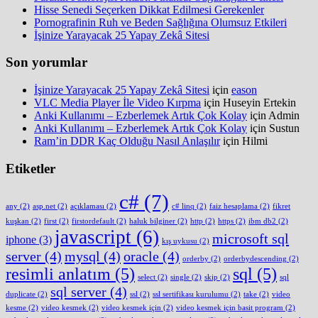
Hisse Senedi Seçerken Dikkat Edilmesi Gerekenler
Pornografinin Ruh ve Beden Sağlığına Olumsuz Etkileri
İşinize Yarayacak 25 Yapay Zekâ Sitesi
Son yorumlar
İşinize Yarayacak 25 Yapay Zekâ Sitesi
için
eason
VLC Media Player İle Video Kırpma
için
Huseyin Ertekin
Anki Kullanımı – Ezberlemek Artık Çok Kolay
için
Admin
Anki Kullanımı – Ezberlemek Artık Çok Kolay
için
Sustun
Ram’in DDR Kaç Olduğu Nasıl Anlaşılır
için
Hilmi
Etiketler
c#
(7)
any
(2)
asp.net
(2)
açıklaması
(2)
c# linq
(2)
faiz hesaplama
(2)
fikret
kuşkan
(2)
first
(2)
firstordefault
(2)
haluk bilginer
(2)
http
(2)
https
(2)
ibm db2
(2)
javascript
(6)
microsoft sql
iphone
(3)
kış uykusu
(2)
server
(4)
mysql
(4)
oracle
(4)
orderby
(2)
orderbydescending
(2)
resimli anlatım
(5)
sql
(5)
select
(2)
single
(2)
skip
(2)
sql
sql server
(4)
duplicate
(2)
ssl
(2)
ssl sertifikası kurulumu
(2)
take
(2)
video
kesme
(2)
video kesmek
(2)
video kesmek için
(2)
video kesmek için basit program
(2)