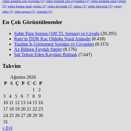
video kesmek için program
(2)
video kesmek için uygulama
(2)
video kesmek nasıl yapılır
(2)
video kesme nasıl yapılır
(2)
video kırpmak
(2)
where
(2)
while döngüsü
(2)
yapay
zeka
(2)
zeka sorusu
(2)
çözümü
(2)
En Çok Görüntülenenler
Sahte Para Sorusu (100 TL Sorusu) ve Cevabı
(20.295)
Ram’in DDR Kaç Olduğu Nasıl Anlaşılır
(8.418)
Yazılım İş Görüşmesi Soruları ve Cevapları
(8.315)
Az Bilinen Faydalı Siteler
(8.176)
Sql Tekrar Eden Kayıtları Bulmak
(7.647)
Takvim
Ağustos 2026
P
S
Ç
P
C
C
P
1
2
3
4
5
6
7
8
9
10
11
12
13
14
15
16
17
18
19
20
21
22
23
24
25
26
27
28
29
30
31
« Eyl