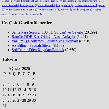
kesme
(2)
video kesmek
(2)
video kesmek için
(2)
video kesmek için basit program
(2)
video kesmek için program
(2)
video kesmek için uygulama
(2)
video kesmek nasıl yapılır
(2)
video kesme nasıl yapılır
(2)
video kırpmak
(2)
where
(2)
while döngüsü
(2)
yapay
zeka
(2)
zeka sorusu
(2)
çözümü
(2)
En Çok Görüntülenenler
Sahte Para Sorusu (100 TL Sorusu) ve Cevabı
(20.299)
Ram’in DDR Kaç Olduğu Nasıl Anlaşılır
(8.421)
Yazılım İş Görüşmesi Soruları ve Cevapları
(8.318)
Az Bilinen Faydalı Siteler
(8.177)
Sql Tekrar Eden Kayıtları Bulmak
(7.650)
Takvim
Ağustos 2026
P
S
Ç
P
C
C
P
1
2
3
4
5
6
7
8
9
10
11
12
13
14
15
16
17
18
19
20
21
22
23
24
25
26
27
28
29
30
31