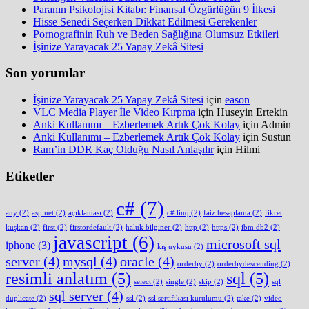
Paranın Psikolojisi Kitabı: Finansal Özgürlüğün 9 İlkesi
Hisse Senedi Seçerken Dikkat Edilmesi Gerekenler
Pornografinin Ruh ve Beden Sağlığına Olumsuz Etkileri
İşinize Yarayacak 25 Yapay Zekâ Sitesi
Son yorumlar
İşinize Yarayacak 25 Yapay Zekâ Sitesi
için
eason
VLC Media Player İle Video Kırpma
için
Huseyin Ertekin
Anki Kullanımı – Ezberlemek Artık Çok Kolay
için
Admin
Anki Kullanımı – Ezberlemek Artık Çok Kolay
için
Sustun
Ram’in DDR Kaç Olduğu Nasıl Anlaşılır
için
Hilmi
Etiketler
c#
(7)
any
(2)
asp.net
(2)
açıklaması
(2)
c# linq
(2)
faiz hesaplama
(2)
fikret
kuşkan
(2)
first
(2)
firstordefault
(2)
haluk bilginer
(2)
http
(2)
https
(2)
ibm db2
(2)
javascript
(6)
microsoft sql
iphone
(3)
kış uykusu
(2)
server
(4)
mysql
(4)
oracle
(4)
orderby
(2)
orderbydescending
(2)
resimli anlatım
(5)
sql
(5)
select
(2)
single
(2)
skip
(2)
sql
sql server
(4)
duplicate
(2)
ssl
(2)
ssl sertifikası kurulumu
(2)
take
(2)
video