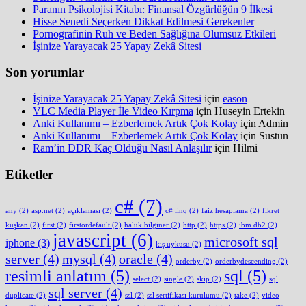
Paranın Psikolojisi Kitabı: Finansal Özgürlüğün 9 İlkesi
Hisse Senedi Seçerken Dikkat Edilmesi Gerekenler
Pornografinin Ruh ve Beden Sağlığına Olumsuz Etkileri
İşinize Yarayacak 25 Yapay Zekâ Sitesi
Son yorumlar
İşinize Yarayacak 25 Yapay Zekâ Sitesi
için
eason
VLC Media Player İle Video Kırpma
için
Huseyin Ertekin
Anki Kullanımı – Ezberlemek Artık Çok Kolay
için
Admin
Anki Kullanımı – Ezberlemek Artık Çok Kolay
için
Sustun
Ram’in DDR Kaç Olduğu Nasıl Anlaşılır
için
Hilmi
Etiketler
c#
(7)
any
(2)
asp.net
(2)
açıklaması
(2)
c# linq
(2)
faiz hesaplama
(2)
fikret
kuşkan
(2)
first
(2)
firstordefault
(2)
haluk bilginer
(2)
http
(2)
https
(2)
ibm db2
(2)
javascript
(6)
microsoft sql
iphone
(3)
kış uykusu
(2)
server
(4)
mysql
(4)
oracle
(4)
orderby
(2)
orderbydescending
(2)
resimli anlatım
(5)
sql
(5)
select
(2)
single
(2)
skip
(2)
sql
sql server
(4)
duplicate
(2)
ssl
(2)
ssl sertifikası kurulumu
(2)
take
(2)
video