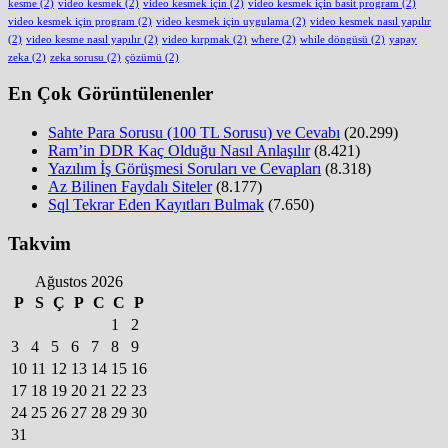
kesme
(2)
video kesmek
(2)
video kesmek için
(2)
video kesmek için basit program
(2)
video kesmek için program
(2)
video kesmek için uygulama
(2)
video kesmek nasıl yapılır
(2)
video kesme nasıl yapılır
(2)
video kırpmak
(2)
where
(2)
while döngüsü
(2)
yapay
zeka
(2)
zeka sorusu
(2)
çözümü
(2)
En Çok Görüntülenenler
Sahte Para Sorusu (100 TL Sorusu) ve Cevabı
(20.299)
Ram’in DDR Kaç Olduğu Nasıl Anlaşılır
(8.421)
Yazılım İş Görüşmesi Soruları ve Cevapları
(8.318)
Az Bilinen Faydalı Siteler
(8.177)
Sql Tekrar Eden Kayıtları Bulmak
(7.650)
Takvim
Ağustos 2026
P
S
Ç
P
C
C
P
1
2
3
4
5
6
7
8
9
10
11
12
13
14
15
16
17
18
19
20
21
22
23
24
25
26
27
28
29
30
31