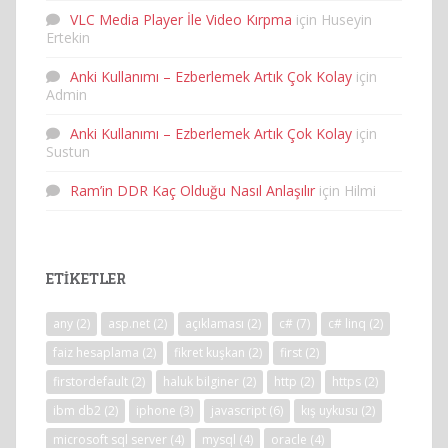
VLC Media Player İle Video Kırpma
için
Huseyin
Ertekin
Anki Kullanımı – Ezberlemek Artık Çok Kolay
için
Admin
Anki Kullanımı – Ezberlemek Artık Çok Kolay
için
Sustun
Ram’in DDR Kaç Olduğu Nasıl Anlaşılır
için
Hilmi
ETIKETLER
any
(2)
asp.net
(2)
açıklaması
(2)
c#
(7)
c# linq
(2)
faiz hesaplama
(2)
fikret kuşkan
(2)
first
(2)
firstordefault
(2)
haluk bilginer
(2)
http
(2)
https
(2)
ibm db2
(2)
iphone
(3)
javascript
(6)
kış uykusu
(2)
microsoft sql server
(4)
mysql
(4)
oracle
(4)