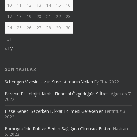
10
11
12
13
14
15
16
17
18
19
20
21
22
23
24
25
26
27
28
29
30
31
« Eyl
SON YAZILAR
Schengen Vizesini Uzun Süreli Almanın Yolları
Eylül 4, 2022
Paranın Psikolojisi Kitabı: Finansal Özgürlüğün 9 İlkesi
Ağustos 7,
2022
Hisse Senedi Seçerken Dikkat Edilmesi Gerekenler
Temmuz 3,
2022
Pornografinin Ruh ve Beden Sağlığına Olumsuz Etkileri
Haziran
5, 2022