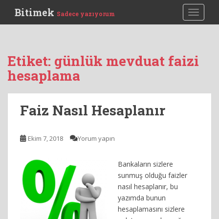
S
Bitimek
TOGGLE
Sadece yazıyorum
k
i
p
t
Etiket:
günlük mevduat faizi
o
hesaplama
m
a
i
Faiz Nasıl Hesaplanır
n
c
o
Ekim 7, 2018
Yorum yapın
n
t
e
Bankaların sizlere
n
sunmuş olduğu faizler
t
nasıl hesaplanır, bu
yazımda bunun
hesaplamasını sizlere