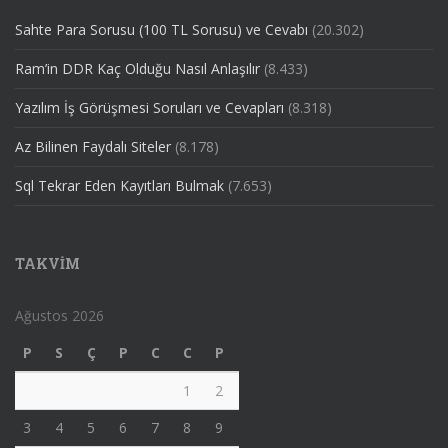
Sahte Para Sorusu (100 TL Sorusu) ve Cevabı
(20.302)
Ram’in DDR Kaç Olduğu Nasıl Anlaşılır
(8.433)
Yazılım İş Görüşmesi Soruları ve Cevapları
(8.318)
Az Bilinen Faydalı Siteler
(8.178)
Sql Tekrar Eden Kayıtları Bulmak
(7.653)
TAKVIM
Ağustos 2026
P
S
Ç
P
C
C
P
1
2
3
4
5
6
7
8
9