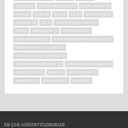
orderby
(2)
orderbydescending
(2)
resimli anlatım
(5)
select
(2)
single
(2)
skip
(2)
sql
(5)
sql duplicate
(2)
sql server
(4)
ssl
(2)
ssl sertifikası kurulumu
(2)
take
(2)
video kesme
(2)
video kesmek
(2)
video kesmek için
(2)
video kesmek için basit program
(2)
video kesmek için program
(2)
video kesmek için uygulama
(2)
video kesmek nasıl yapılır
(2)
video kesme nasıl yapılır
(2)
video kırpmak
(2)
where
(2)
while döngüsü
(2)
yapay zeka
(2)
zeka sorusu
(2)
çözümü
(2)
EN ÇOK GÖRÜNTÜLENENLER