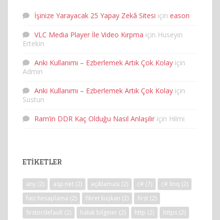
İşinize Yarayacak 25 Yapay Zekâ Sitesi
için
eason
VLC Media Player İle Video Kırpma
için
Huseyin
Ertekin
Anki Kullanımı – Ezberlemek Artık Çok Kolay
için
Admin
Anki Kullanımı – Ezberlemek Artık Çok Kolay
için
Sustun
Ram’in DDR Kaç Olduğu Nasıl Anlaşılır
için
Hilmi
ETIKETLER
any
(2)
asp.net
(2)
açıklaması
(2)
c#
(7)
c# linq
(2)
faiz hesaplama
(2)
fikret kuşkan
(2)
first
(2)
firstordefault
(2)
haluk bilginer
(2)
http
(2)
https
(2)