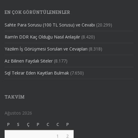
EN ÇOK GÖRÜNTÜLENENLER
Sahte Para Sorusu (100 TL Sorusu) ve Cevabı
(20.299)
Ram’in DDR Kaç Olduğu Nasıl Anlaşılır
(8.420)
Yazılım İş Görüşmesi Soruları ve Cevapları
(8.318)
Az Bilinen Faydalı Siteler
(8.177)
Sql Tekrar Eden Kayıtları Bulmak
(7.650)
TAKVIM
Ağustos 2026
P
S
Ç
P
C
C
P
1
2