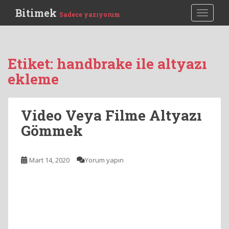
S
Bitimek
TOGGLE
Sadece yazıyorum
k
i
p
t
Etiket:
handbrake ile altyazı
o
ekleme
m
a
i
Video Veya Filme Altyazı
n
c
Gömmek
o
n
t
Mart 14, 2020
Yorum yapın
e
n
t