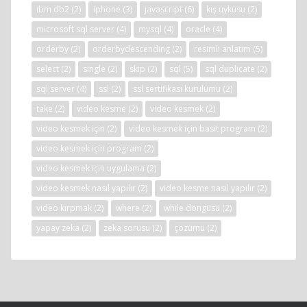
ibm db2
(2)
iphone
(3)
javascript
(6)
kış uykusu
(2)
microsoft sql server
(4)
mysql
(4)
oracle
(4)
orderby
(2)
orderbydescending
(2)
resimli anlatım
(5)
select
(2)
single
(2)
skip
(2)
sql
(5)
sql duplicate
(2)
sql server
(4)
ssl
(2)
ssl sertifikası kurulumu
(2)
take
(2)
video kesme
(2)
video kesmek
(2)
video kesmek için
(2)
video kesmek için basit program
(2)
video kesmek için program
(2)
video kesmek için uygulama
(2)
video kesmek nasıl yapılır
(2)
video kesme nasıl yapılır
(2)
video kırpmak
(2)
where
(2)
while döngüsü
(2)
yapay zeka
(2)
zeka sorusu
(2)
çözümü
(2)