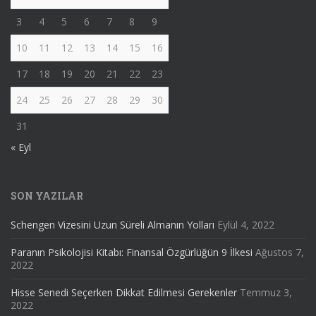
3
4
5
6
7
8
9
10
11
12
13
14
15
16
17
18
19
20
21
22
23
24
25
26
27
28
29
30
31
« Eyl
SON YAZILAR
Schengen Vizesini Uzun Süreli Almanın Yolları
Eylül 4, 2022
Paranın Psikolojisi Kitabı: Finansal Özgürlüğün 9 İlkesi
Ağustos 7,
2022
Hisse Senedi Seçerken Dikkat Edilmesi Gerekenler
Temmuz 3,
2022