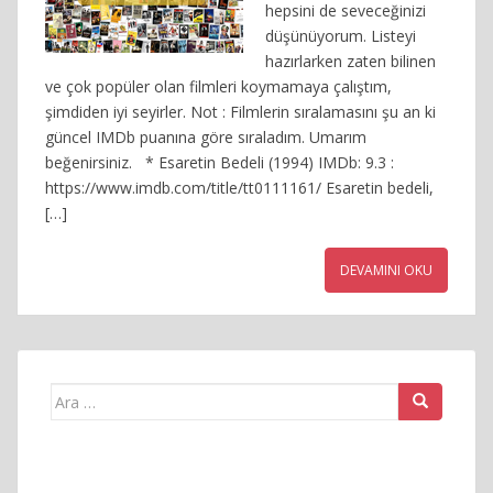
hepsini de seveceğinizi
düşünüyorum. Listeyi
hazırlarken zaten bilinen
ve çok popüler olan filmleri koymamaya çalıştım,
şimdiden iyi seyirler. Not : Filmlerin sıralamasını şu an ki
güncel IMDb puanına göre sıraladım. Umarım
beğenirsiniz. * Esaretin Bedeli (1994) IMDb: 9.3 :
https://www.imdb.com/title/tt0111161/ Esaretin bedeli,
[…]
DEVAMINI OKU
Arama
yap: