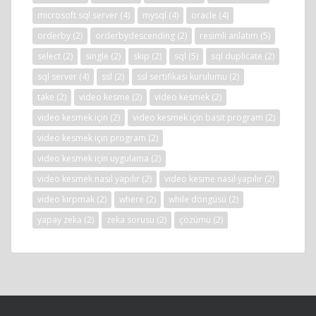
microsoft sql server
(4)
mysql
(4)
oracle
(4)
orderby
(2)
orderbydescending
(2)
resimli anlatım
(5)
select
(2)
single
(2)
skip
(2)
sql
(5)
sql duplicate
(2)
sql server
(4)
ssl
(2)
ssl sertifikası kurulumu
(2)
take
(2)
video kesme
(2)
video kesmek
(2)
video kesmek için
(2)
video kesmek için basit program
(2)
video kesmek için program
(2)
video kesmek için uygulama
(2)
video kesmek nasıl yapılır
(2)
video kesme nasıl yapılır
(2)
video kırpmak
(2)
where
(2)
while döngüsü
(2)
yapay zeka
(2)
zeka sorusu
(2)
çözümü
(2)