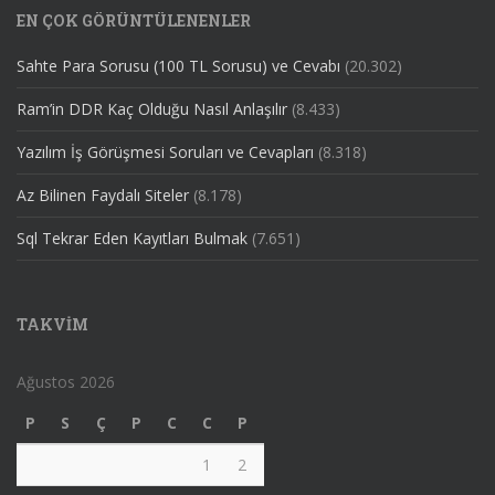
EN ÇOK GÖRÜNTÜLENENLER
Sahte Para Sorusu (100 TL Sorusu) ve Cevabı
(20.302)
Ram’in DDR Kaç Olduğu Nasıl Anlaşılır
(8.433)
Yazılım İş Görüşmesi Soruları ve Cevapları
(8.318)
Az Bilinen Faydalı Siteler
(8.178)
Sql Tekrar Eden Kayıtları Bulmak
(7.651)
TAKVIM
Ağustos 2026
P
S
Ç
P
C
C
P
1
2