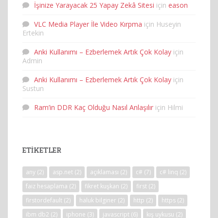
İşinize Yarayacak 25 Yapay Zekâ Sitesi
için
eason
VLC Media Player İle Video Kırpma
için
Huseyin
Ertekin
Anki Kullanımı – Ezberlemek Artık Çok Kolay
için
Admin
Anki Kullanımı – Ezberlemek Artık Çok Kolay
için
Sustun
Ram’in DDR Kaç Olduğu Nasıl Anlaşılır
için
Hilmi
ETIKETLER
any
(2)
asp.net
(2)
açıklaması
(2)
c#
(7)
c# linq
(2)
faiz hesaplama
(2)
fikret kuşkan
(2)
first
(2)
firstordefault
(2)
haluk bilginer
(2)
http
(2)
https
(2)
ibm db2
(2)
iphone
(3)
javascript
(6)
kış uykusu
(2)