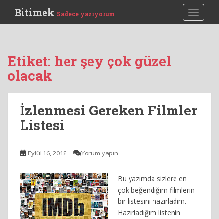
S
Bitimek
TOGGLE
Sadece yazıyorum
k
i
p
t
Etiket:
her şey çok güzel
o
olacak
m
a
i
İzlenmesi Gereken Filmler
n
c
Listesi
o
n
t
Eylül 16, 2018
Yorum yapın
e
n
Bu yazımda sizlere en
t
çok beğendiğim filmlerin
bir listesini hazırladım.
Hazırladığım listenin