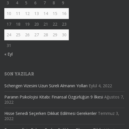
3
4
5
6
7
8
9
10
11
12
13
14
15
16
17
18
19
20
21
22
23
24
25
26
27
28
29
30
31
« Eyl
SON YAZILAR
Schengen Vizesini Uzun Süreli Almanın Yolları
Eylül 4, 2022
Paranın Psikolojisi Kitabı: Finansal Özgürlüğün 9 İlkesi
Ağustos 7,
2022
Hisse Senedi Seçerken Dikkat Edilmesi Gerekenler
Temmuz 3,
2022