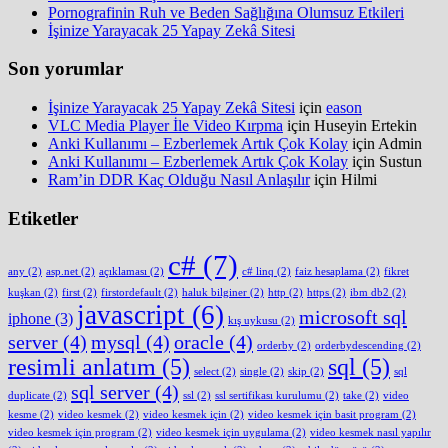
Pornografinin Ruh ve Beden Sağlığına Olumsuz Etkileri
İşinize Yarayacak 25 Yapay Zekâ Sitesi
Son yorumlar
İşinize Yarayacak 25 Yapay Zekâ Sitesi
için
eason
VLC Media Player İle Video Kırpma
için
Huseyin Ertekin
Anki Kullanımı – Ezberlemek Artık Çok Kolay
için
Admin
Anki Kullanımı – Ezberlemek Artık Çok Kolay
için
Sustun
Ram’in DDR Kaç Olduğu Nasıl Anlaşılır
için
Hilmi
Etiketler
c#
(7)
any
(2)
asp.net
(2)
açıklaması
(2)
c# linq
(2)
faiz hesaplama
(2)
fikret
kuşkan
(2)
first
(2)
firstordefault
(2)
haluk bilginer
(2)
http
(2)
https
(2)
ibm db2
(2)
javascript
(6)
microsoft sql
iphone
(3)
kış uykusu
(2)
server
(4)
mysql
(4)
oracle
(4)
orderby
(2)
orderbydescending
(2)
resimli anlatım
(5)
sql
(5)
select
(2)
single
(2)
skip
(2)
sql
sql server
(4)
duplicate
(2)
ssl
(2)
ssl sertifikası kurulumu
(2)
take
(2)
video
kesme
(2)
video kesmek
(2)
video kesmek için
(2)
video kesmek için basit program
(2)
video kesmek için program
(2)
video kesmek için uygulama
(2)
video kesmek nasıl yapılır