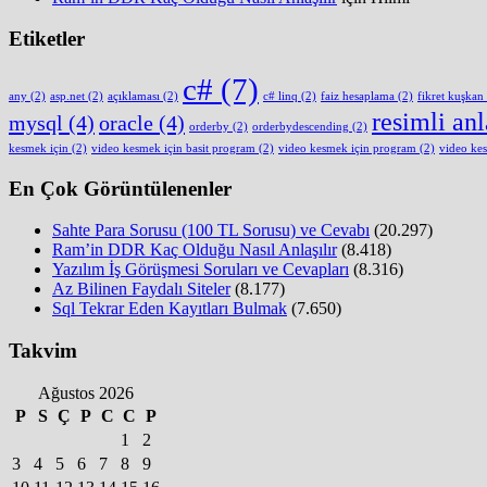
Etiketler
c#
(7)
any
(2)
asp.net
(2)
açıklaması
(2)
c# linq
(2)
faiz hesaplama
(2)
fikret kuşkan
resimli an
mysql
(4)
oracle
(4)
orderby
(2)
orderbydescending
(2)
kesmek için
(2)
video kesmek için basit program
(2)
video kesmek için program
(2)
video ke
En Çok Görüntülenenler
Sahte Para Sorusu (100 TL Sorusu) ve Cevabı
(20.297)
Ram’in DDR Kaç Olduğu Nasıl Anlaşılır
(8.418)
Yazılım İş Görüşmesi Soruları ve Cevapları
(8.316)
Az Bilinen Faydalı Siteler
(8.177)
Sql Tekrar Eden Kayıtları Bulmak
(7.650)
Takvim
Ağustos 2026
P
S
Ç
P
C
C
P
1
2
3
4
5
6
7
8
9