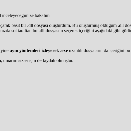
ıl inceleyeceğimize bakalım.
çarak basit bir .dll dosyası oluşturdum. Bu oluşturmuş olduğum .dll do
zda sol taraftan bu .dll dosyasını seçerek içeriğini aşağıdaki gibi görün
, yine
aynı yöntemleri izleyerek .exe
uzantılı dosyaların da içeriğini bu
 umarım sizler için de faydalı olmuştur.