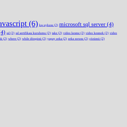
avascript
(6)
microsoft sql server
(4)
kış uykusu
(2)
4)
ssl
(2)
ssl sertifikası kurulumu
(2)
take
(2)
video kesme
(2)
video kesmek
(2)
video
ak
(2)
where
(2)
while döngüsü
(2)
yapay zeka
(2)
zeka sorusu
(2)
çözümü
(2)