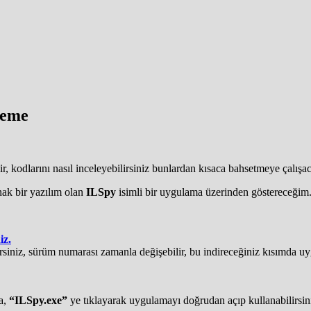
leme
lir, kodlarını nasıl inceleyebilirsiniz bunlardan kısaca bahsetmeye çalışa
nak bir yazılım olan
ILSpy
isimli bir uygulama üzerinden göstereceğim
iz.
lirsiniz, sürüm numarası zamanla değişebilir, bu indireceğiniz kısımda
ra,
“ILSpy.exe”
ye tıklayarak uygulamayı doğrudan açıp kullanabilirsin