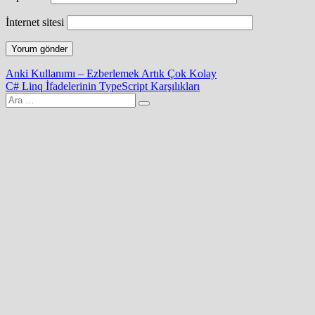
İnternet sitesi
Yazı
Anki Kullanımı – Ezberlemek Artık Çok Kolay
C# Linq İfadelerinin TypeScript Karşılıkları
gezinmesi
Arama
yap: