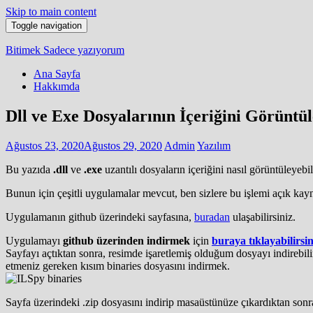
Skip to main content
Toggle navigation
Bitimek
Sadece yazıyorum
Ana Sayfa
Hakkımda
Dll ve Exe Dosyalarının İçeriğini Görüntü
Ağustos 23, 2020
Ağustos 29, 2020
Admin
Yazılım
Bu yazıda
.dll
ve
.exe
uzantılı dosyaların içeriğini nasıl görüntüleyebi
Bunun için çeşitli uygulamalar mevcut, ben sizlere bu işlemi açık kay
Uygulamanın github üzerindeki sayfasına,
buradan
ulaşabilirsiniz.
Uygulamayı
github üzerinden indirmek
için
buraya tıklayabilirsin
Sayfayı açtıktan sonra, resimde işaretlemiş olduğum dosyayı indirebi
etmeniz gereken kısım binaries dosyasını indirmek.
Sayfa üzerindeki .zip dosyasını indirip masaüstünüze çıkardıktan son