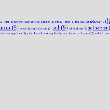
j
iphone
(3)
(2)
first
(2)
firstordefault
(2)
haluk bilginer
(2)
http
(2)
https
(2)
ibm db2
(2)
latım
(5)
sql
(5)
sql server
(
select
(2)
single
(2)
skip
(2)
sql duplicate
(2)
smek için uygulama
(2)
video kesmek nasıl yapılır
(2)
video kesme nasıl yapılır
(2)
video kırpm