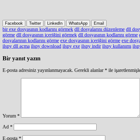
Facebook
Twitter
LinkedIn
WhatsApp
Email
bir exe dosyasının kodlarını görmek
dll dosyalarını düzenleme
dll dos
görme
dll dosyasının içeriğini görmek
dll dosyasının kodlarını görme
dosyalarının kodlarını görme
exe dosyasının içeriğini görme
exe dosya
ilspy dll açma
ilspy download
ilspy exe
ilspy indir
ilspy kullanımı
ilsp
Bir yanıt yazın
E-posta adresiniz yayınlanmayacak.
Gerekli alanlar
*
ile işaretlenmişl
Yorum
*
Ad
*
E-posta
*