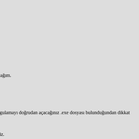
cağım.
.
 uygulamayı doğrudan açacağınız .exe dosyası bulunduğundan dikkat
iz.