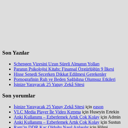
Son Yazılar
Schengen Vizesini Uzun Süreli Almanın Yolları
Paranın Psikolojisi Kitabı: Finansal Özgürlüğün 9 İlkesi
Hisse Senedi Seçerken Dikkat Edilmesi Gerekenler
Pornografinin Ruh ve Beden Sağlığına Olumsuz Etkileri
İşinize Yarayacak 25 Yapay Zekâ Sitesi
Son yorumlar
İşinize Yarayacak 25 Yapay Zekâ Sitesi
için
eason
VLC Media Player İle Video Kırpma
için
Huseyin Ertekin
Anki Kullanımı – Ezberlemek Artık Çok Kolay
için
Admin
Anki Kullanımı – Ezberlemek Artık Çok Kolay
için
Sustun
Ram’in DDR Kaç Olduğu Nasıl Anlaşılır
için
Hilmi