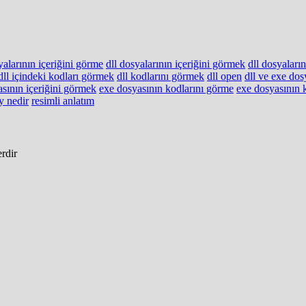
yalarının içeriğini görme
dll dosyalarının içeriğini görmek
dll dosyaları
dll içindeki kodları görmek
dll kodlarını görmek
dll open
dll ve exe dos
sının içeriğini görmek
exe dosyasının kodlarını görme
exe dosyasının 
y nedir
resimli anlatım
erdir