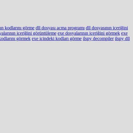
nın kodlarını görme
dll dosyası açma programı
dll dosyasının içeriğini
yalarının içeriğini görüntüleme
exe dosyalarının içeriğini görmek
exe
kodlarını görmek
exe içindeki kodları görme
ilspy decompiler
ilspy dll