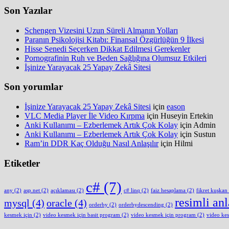
Son Yazılar
Schengen Vizesini Uzun Süreli Almanın Yolları
Paranın Psikolojisi Kitabı: Finansal Özgürlüğün 9 İlkesi
Hisse Senedi Seçerken Dikkat Edilmesi Gerekenler
Pornografinin Ruh ve Beden Sağlığına Olumsuz Etkileri
İşinize Yarayacak 25 Yapay Zekâ Sitesi
Son yorumlar
İşinize Yarayacak 25 Yapay Zekâ Sitesi
için
eason
VLC Media Player İle Video Kırpma
için
Huseyin Ertekin
Anki Kullanımı – Ezberlemek Artık Çok Kolay
için
Admin
Anki Kullanımı – Ezberlemek Artık Çok Kolay
için
Sustun
Ram’in DDR Kaç Olduğu Nasıl Anlaşılır
için
Hilmi
Etiketler
c#
(7)
any
(2)
asp.net
(2)
açıklaması
(2)
c# linq
(2)
faiz hesaplama
(2)
fikret kuşkan
resimli an
mysql
(4)
oracle
(4)
orderby
(2)
orderbydescending
(2)
kesmek için
(2)
video kesmek için basit program
(2)
video kesmek için program
(2)
video ke