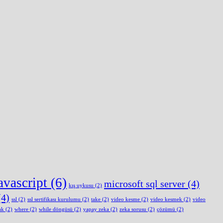
avascript
(6)
microsoft sql server
(4)
kış uykusu
(2)
4)
ssl
(2)
ssl sertifikası kurulumu
(2)
take
(2)
video kesme
(2)
video kesmek
(2)
video
ak
(2)
where
(2)
while döngüsü
(2)
yapay zeka
(2)
zeka sorusu
(2)
çözümü
(2)