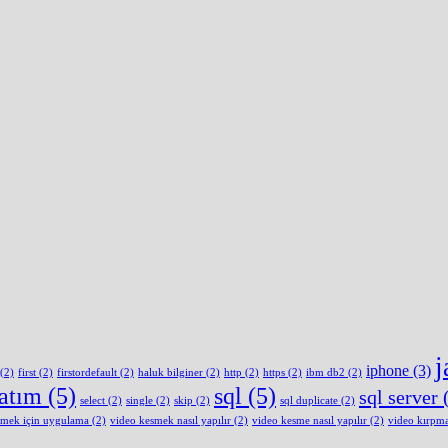
j
iphone
(3)
(2)
first
(2)
firstordefault
(2)
haluk bilginer
(2)
http
(2)
https
(2)
ibm db2
(2)
latım
(5)
sql
(5)
sql server
(
select
(2)
single
(2)
skip
(2)
sql duplicate
(2)
smek için uygulama
(2)
video kesmek nasıl yapılır
(2)
video kesme nasıl yapılır
(2)
video kırpm