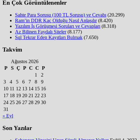
En Çok Görüntülenenler
Sahte Para Sorusu (100 TL Sorusu) ve Cevabı
(20.299)
Ram’in DDR Kaç Olduğu Nasıl Anlaşılır
(8.420)
Yazılım İş Görüşmesi Soruları ve Cevapları
(8.318)
Az Bilinen Faydalı Siteler
(8.177)
Sql Tekrar Eden Kayıtları Bulmak
(7.650)
Takvim
Ağustos 2026
P
S
Ç
P
C
C
P
1
2
3
4
5
6
7
8
9
10
11
12
13
14
15
16
17
18
19
20
21
22
23
24
25
26
27
28
29
30
31
« Eyl
Son Yazılar