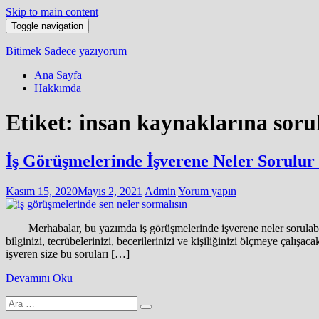
Skip to main content
Toggle navigation
Bitimek
Sadece yazıyorum
Ana Sayfa
Hakkımda
Etiket:
insan kaynaklarına soru
İş Görüşmelerinde İşverene Neler Sorulur
Kasım 15, 2020
Mayıs 2, 2021
Admin
Yorum yapın
Merhabalar, bu yazımda iş görüşmelerinde işverene neler sorulabilir,
bilginizi, tecrübelerinizi, becerilerinizi ve kişiliğinizi ölçmeye çalışa
işveren size bu soruları […]
Devamını Oku
Arama
yap: