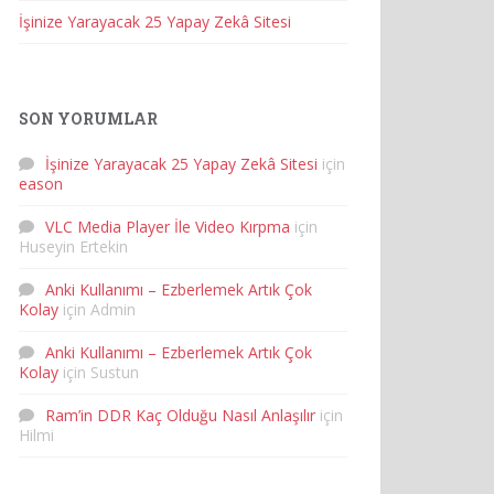
İşinize Yarayacak 25 Yapay Zekâ Sitesi
SON YORUMLAR
İşinize Yarayacak 25 Yapay Zekâ Sitesi
için
eason
VLC Media Player İle Video Kırpma
için
Huseyin Ertekin
Anki Kullanımı – Ezberlemek Artık Çok
Kolay
için
Admin
Anki Kullanımı – Ezberlemek Artık Çok
Kolay
için
Sustun
Ram’in DDR Kaç Olduğu Nasıl Anlaşılır
için
Hilmi