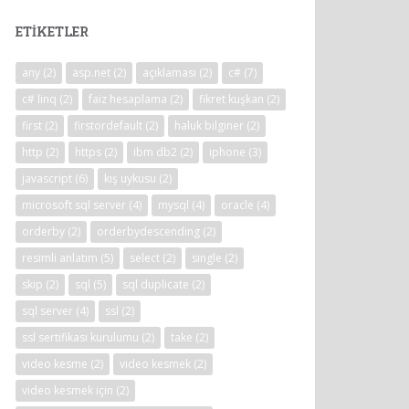
ETIKETLER
any
(2)
asp.net
(2)
açıklaması
(2)
c#
(7)
c# linq
(2)
faiz hesaplama
(2)
fikret kuşkan
(2)
first
(2)
firstordefault
(2)
haluk bilginer
(2)
http
(2)
https
(2)
ibm db2
(2)
iphone
(3)
javascript
(6)
kış uykusu
(2)
microsoft sql server
(4)
mysql
(4)
oracle
(4)
orderby
(2)
orderbydescending
(2)
resimli anlatım
(5)
select
(2)
single
(2)
skip
(2)
sql
(5)
sql duplicate
(2)
sql server
(4)
ssl
(2)
ssl sertifikası kurulumu
(2)
take
(2)
video kesme
(2)
video kesmek
(2)
video kesmek için
(2)