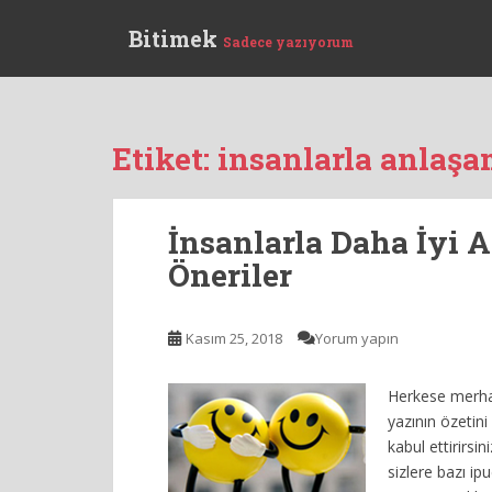
S
Bitimek
k
Sadece yazıyorum
i
p
t
o
Etiket:
insanlarla anlaş
m
a
i
İnsanlarla Daha İyi 
n
c
Öneriler
o
n
Kasım 25, 2018
Yorum yapın
t
e
n
Herkese merha
t
yazının özetini
kabul ettirirsin
sizlere bazı i