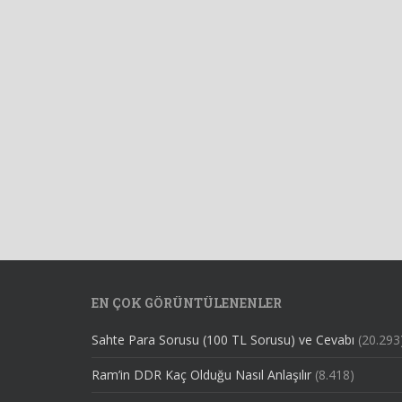
EN ÇOK GÖRÜNTÜLENENLER
Sahte Para Sorusu (100 TL Sorusu) ve Cevabı
(20.293
Ram’in DDR Kaç Olduğu Nasıl Anlaşılır
(8.418)