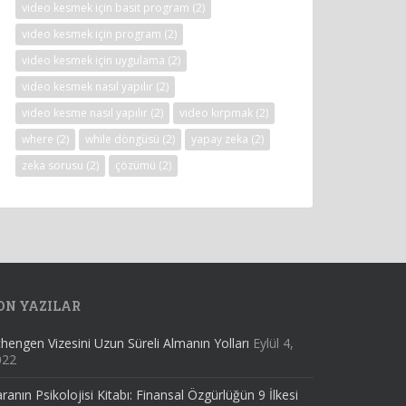
video kesmek için basit program
(2)
video kesmek için program
(2)
video kesmek için uygulama
(2)
video kesmek nasıl yapılır
(2)
video kesme nasıl yapılır
(2)
video kırpmak
(2)
where
(2)
while döngüsü
(2)
yapay zeka
(2)
zeka sorusu
(2)
çözümü
(2)
ON YAZILAR
hengen Vizesini Uzun Süreli Almanın Yolları
Eylül 4,
022
ranın Psikolojisi Kitabı: Finansal Özgürlüğün 9 İlkesi