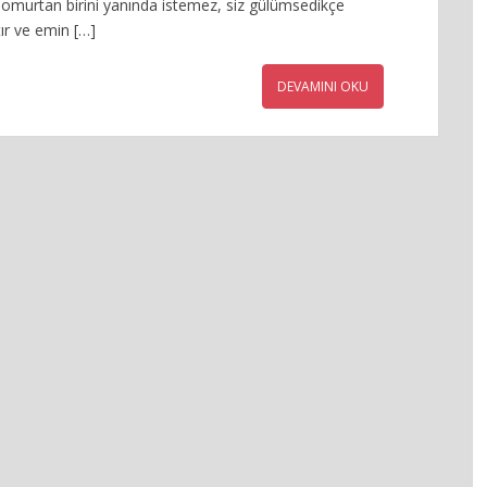
somurtan birini yanında istemez, siz gülümsedikçe
ır ve emin […]
DEVAMINI OKU