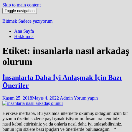
Skip to main content
Toggle navigation
Bitimek
Sadece yazıyorum
Ana Sayfa
Hakkımda
Etiket:
insanlarla nasıl arkadaş
olurum
İnsanlarla Daha İyi Anlaşmak İçin Bazı
Öneriler
Kasım 25, 2018
Mayıs 4, 2022
Admin
Yorum yapın
Herkese merhaba, Bu yazımda internette okumuş olduğum uzun bir
yazının özetini sizlerle paylaşmak istiyorum. İnsanlara kendinizi
nasıl kabul ettirirsiniz ya da onlarla nasıl daha iyi anlaşabilirsiniz,
bunun için sizlere bazı ipuçları ve önerilerde bulunacağım. *