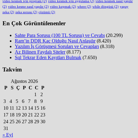
video kesmek için program
(2)
video kesmek için uygulama
(2)
video kesmek nasıl yapılır
(2)
video kesme nasıl yapılır
(2)
video kırpmak
(2)
where
(2)
while döngüsü
(2)
yapay
zeka
(2)
zeka sorusu
(2)
çözümü
(2)
En Çok Görüntülenenler
Sahte Para Sorusu (100 TL Sorusu) ve Cevabı
(20.299)
Ram’in DDR Kaç Olduğu Nasıl Anlaşılır
(8.420)
Yazılım İş Görüşmesi Soruları ve Cevapları
(8.318)
Az Bilinen Faydalı Siteler
(8.177)
Sql Tekrar Eden Kayıtları Bulmak
(7.650)
Takvim
Ağustos 2026
P
S
Ç
P
C
C
P
1
2
3
4
5
6
7
8
9
10
11
12
13
14
15
16
17
18
19
20
21
22
23
24
25
26
27
28
29
30
31
« Eyl