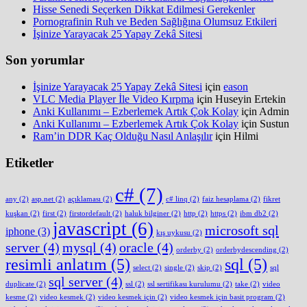
Hisse Senedi Seçerken Dikkat Edilmesi Gerekenler
Pornografinin Ruh ve Beden Sağlığına Olumsuz Etkileri
İşinize Yarayacak 25 Yapay Zekâ Sitesi
Son yorumlar
İşinize Yarayacak 25 Yapay Zekâ Sitesi
için
eason
VLC Media Player İle Video Kırpma
için
Huseyin Ertekin
Anki Kullanımı – Ezberlemek Artık Çok Kolay
için
Admin
Anki Kullanımı – Ezberlemek Artık Çok Kolay
için
Sustun
Ram’in DDR Kaç Olduğu Nasıl Anlaşılır
için
Hilmi
Etiketler
c#
(7)
any
(2)
asp.net
(2)
açıklaması
(2)
c# linq
(2)
faiz hesaplama
(2)
fikret
kuşkan
(2)
first
(2)
firstordefault
(2)
haluk bilginer
(2)
http
(2)
https
(2)
ibm db2
(2)
javascript
(6)
microsoft sql
iphone
(3)
kış uykusu
(2)
server
(4)
mysql
(4)
oracle
(4)
orderby
(2)
orderbydescending
(2)
resimli anlatım
(5)
sql
(5)
select
(2)
single
(2)
skip
(2)
sql
sql server
(4)
duplicate
(2)
ssl
(2)
ssl sertifikası kurulumu
(2)
take
(2)
video
kesme
(2)
video kesmek
(2)
video kesmek için
(2)
video kesmek için basit program
(2)