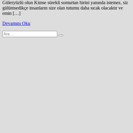
Güleryüzlü olun Kimse sürekli somurtan birini yanında istemez, siz
gülümsedikçe insanların size olan tutumu daha sıcak olacaktır ve
emin […]
Devamını Oku
Arama
yap: