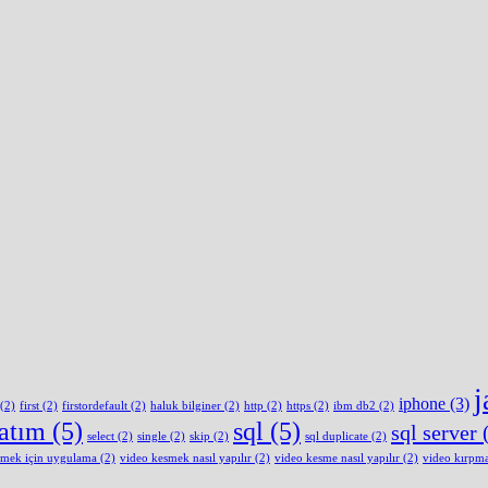
j
iphone
(3)
(2)
first
(2)
firstordefault
(2)
haluk bilginer
(2)
http
(2)
https
(2)
ibm db2
(2)
latım
(5)
sql
(5)
sql server
(
select
(2)
single
(2)
skip
(2)
sql duplicate
(2)
smek için uygulama
(2)
video kesmek nasıl yapılır
(2)
video kesme nasıl yapılır
(2)
video kırpm