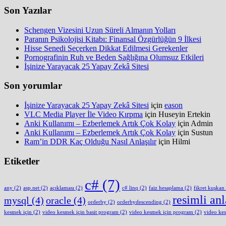
Son Yazılar
Schengen Vizesini Uzun Süreli Almanın Yolları
Paranın Psikolojisi Kitabı: Finansal Özgürlüğün 9 İlkesi
Hisse Senedi Seçerken Dikkat Edilmesi Gerekenler
Pornografinin Ruh ve Beden Sağlığına Olumsuz Etkileri
İşinize Yarayacak 25 Yapay Zekâ Sitesi
Son yorumlar
İşinize Yarayacak 25 Yapay Zekâ Sitesi
için
eason
VLC Media Player İle Video Kırpma
için
Huseyin Ertekin
Anki Kullanımı – Ezberlemek Artık Çok Kolay
için
Admin
Anki Kullanımı – Ezberlemek Artık Çok Kolay
için
Sustun
Ram’in DDR Kaç Olduğu Nasıl Anlaşılır
için
Hilmi
Etiketler
c#
(7)
any
(2)
asp.net
(2)
açıklaması
(2)
c# linq
(2)
faiz hesaplama
(2)
fikret kuşkan
resimli an
mysql
(4)
oracle
(4)
orderby
(2)
orderbydescending
(2)
kesmek için
(2)
video kesmek için basit program
(2)
video kesmek için program
(2)
video ke