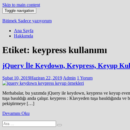
Skip to main content
Toggle navigation
Bitimek
Sadece yazıyorum
Ana Sayfa
Hakkımda
Etiket:
keypress kullanımı
jQuery İle Keydown, Keypress, Keyup Kul
Şubat 10, 2019
Haziran 22, 2019
Admin
1 Yorum
Merhabalar, bu yazımda jQuery ile keydown, keypress ve keyup event’l
tuşa basıldığı anda çalışır. keypress : Klavyeden tuşa basıldığında ve b
pekiştirmeye […]
Devamını Oku
Arama
yap: