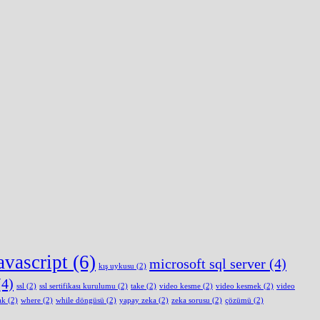
avascript
(6)
microsoft sql server
(4)
kış uykusu
(2)
4)
ssl
(2)
ssl sertifikası kurulumu
(2)
take
(2)
video kesme
(2)
video kesmek
(2)
video
ak
(2)
where
(2)
while döngüsü
(2)
yapay zeka
(2)
zeka sorusu
(2)
çözümü
(2)