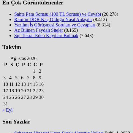
En Çok Görüntülenenler
Sahte Para Sorusu (100 TL Sorusu) ve Cevabı
(20.278)
Ram’in DDR Kaç Olduğu Nasıl Anlaşılır
(8.412)
Yazılım İş Görüşmesi Soruları ve Cevapları
(8.314)
Az Bilinen Faydalı Siteler
(8.165)
Sql Tekrar Eden Kayıtları Bulmak
(7.643)
Takvim
Ağustos 2026
P
S
Ç
P
C
C
P
1
2
3
4
5
6
7
8
9
10
11
12
13
14
15
16
17
18
19
20
21
22
23
24
25
26
27
28
29
30
31
« Eyl
Son Yazılar