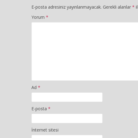
E-posta adresiniz yayınlanmayacak.
Gerekli alanlar
*
i
Yorum
*
Ad
*
E-posta
*
İnternet sitesi