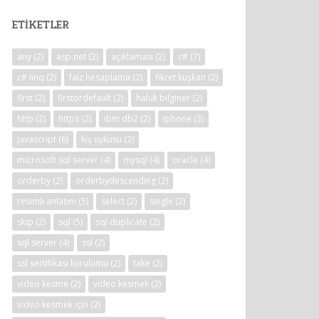
ETIKETLER
any
(2)
asp.net
(2)
açıklaması
(2)
c#
(7)
c# linq
(2)
faiz hesaplama
(2)
fikret kuşkan
(2)
first
(2)
firstordefault
(2)
haluk bilginer
(2)
http
(2)
https
(2)
ibm db2
(2)
iphone
(3)
javascript
(6)
kış uykusu
(2)
microsoft sql server
(4)
mysql
(4)
oracle
(4)
orderby
(2)
orderbydescending
(2)
resimli anlatım
(5)
select
(2)
single
(2)
skip
(2)
sql
(5)
sql duplicate
(2)
sql server
(4)
ssl
(2)
ssl sertifikası kurulumu
(2)
take
(2)
video kesme
(2)
video kesmek
(2)
video kesmek için
(2)