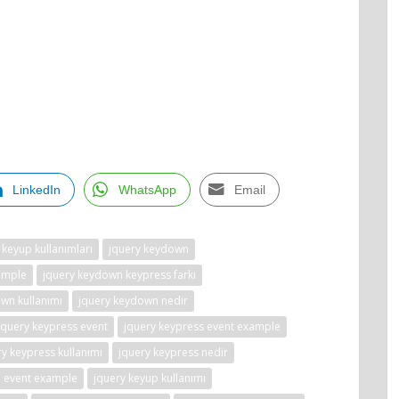
LinkedIn
WhatsApp
Email
 keyup kullanımları
jquery keydown
ample
jquery keydown keypress farkı
wn kullanımı
jquery keydown nedir
jquery keypress event
jquery keypress event example
ry keypress kullanımı
jquery keypress nedir
p event example
jquery keyup kullanımı