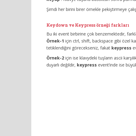
Şimdi her birini birer örnekle pekiştirmeye çalı
Keydown ve Keypress örneği farkları
Bu iki event birbirine çok benzemektedir, farkl
Örnek-1
için ctrl, shift, backspace gibi özel 
tetiklendiğini görecekseniz, fakat
keypress
ev
Örnek-2
için ise klavydeki tuşların ascii karşıl
duyarlı değildir,
keypress
event’inde ise büyük 