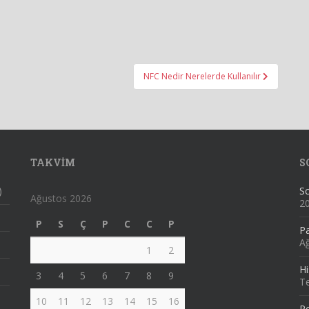
NFC Nedir Nerelerde Kullanılır
TAKVIM
S
)
Sc
Ağustos 2026
2
P
S
Ç
P
C
C
P
Pa
Ağ
1
2
Hi
3
4
5
6
7
8
9
T
10
11
12
13
14
15
16
Po