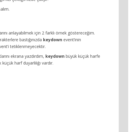
şalım.
arını anlayabilmek için 2 farklı örnek göstereceğim.
karakterlere bastığınızda
keydown
event’inin
ent’i tetiklenmeyecektir.
ıklarını ekrana yazdırdım,
keydown
büyük küçük harfe
küçük harf duyarlılığı vardır.