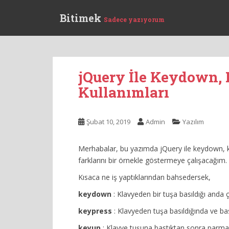
S
Bitimek
k
Sadece yazıyorum
i
p
t
o
jQuery İle Keydown,
m
a
Kullanımları
i
n
Şubat 10, 2019
Admin
Yazılım
c
o
n
Merhabalar, bu yazımda jQuery ile keydown, ke
t
farklarını bir örnekle göstermeye çalışacağım.
e
Kısaca ne iş yaptıklarından bahsedersek,
n
t
keydown
: Klavyeden bir tuşa basıldığı anda ça
keypress
: Klavyeden tuşa basıldığında ve bası
keyup
: Klavye tuşuna bastıktan sonra parmağı