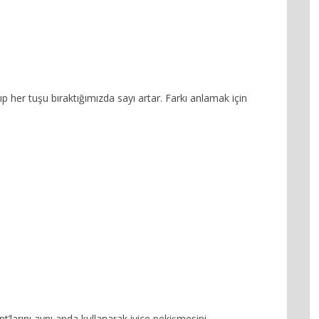
p her tuşu bıraktığımızda sayı artar. Farkı anlamak için
t’larını aynı anda kullanarak iyice pekişmesini