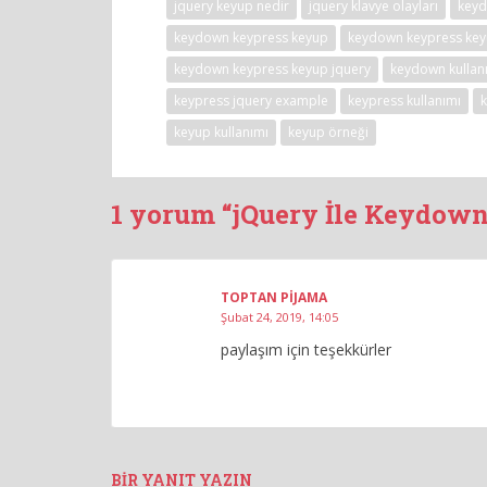
jquery keyup nedir
jquery klavye olayları
key
keydown keypress keyup
keydown keypress key
keydown keypress keyup jquery
keydown kullan
keypress jquery example
keypress kullanımı
keyup kullanımı
keyup örneği
1 yorum “jQuery İle Keydown
TOPTAN PIJAMA
Şubat 24, 2019, 14:05
paylaşım için teşekkürler
BIR YANIT YAZIN