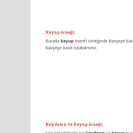
Keyup örneği;
Burada
keyup
event’i örneğinde klavyeye bası
klavyeye basılı tutabilirsiniz.
Keydown ve Keyup örneği;
Son örneğimizde ise
keydown
ve
keyup
even