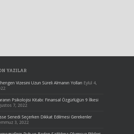
ON YAZILAR
hengen Vizesini Uzun Süreli Almanın Yolları
Eylül 4,
022
ranın Psikolojisi Kitabı: Finansal Özgürlüğün 9 İlkesi
ustos 7, 2022
sse Senedi Seçerken Dikkat Edilmesi Gerekenler
emmuz 3, 2022
rnografinin Ruh ve Beden Sağlığına Olumsuz Etkileri