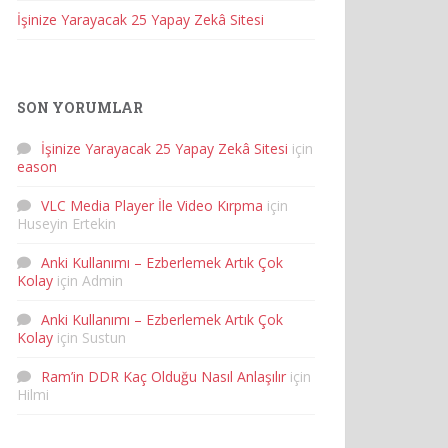
İşinize Yarayacak 25 Yapay Zekâ Sitesi
SON YORUMLAR
İşinize Yarayacak 25 Yapay Zekâ Sitesi
için
eason
VLC Media Player İle Video Kırpma
için
Huseyin Ertekin
Anki Kullanımı – Ezberlemek Artık Çok
Kolay
için
Admin
Anki Kullanımı – Ezberlemek Artık Çok
Kolay
için
Sustun
Ram’in DDR Kaç Olduğu Nasıl Anlaşılır
için
Hilmi