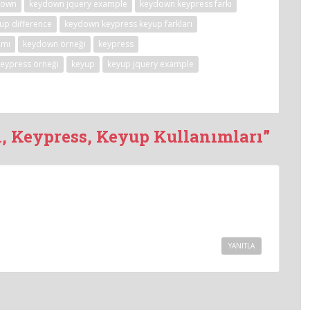
down
keydown jquery example
keydown keypress farkı
up difference
keydown keypress keyup farkları
ımı
keydown örneği
keypress
keypress örneği
keyup
keyup jquery example
, Keypress, Keyup Kullanımları”
YANITLA