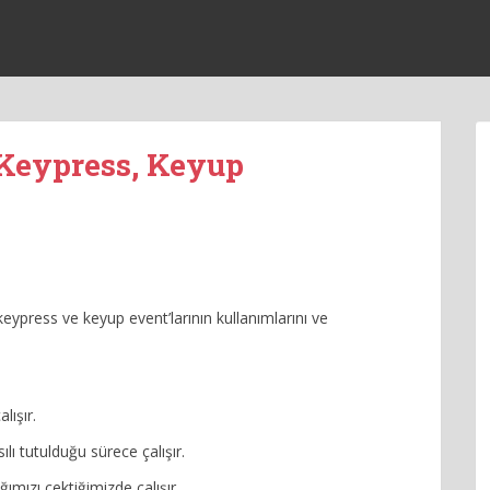
 Keypress, Keyup
ypress ve keyup event’larının kullanımlarını ve
lışır.
lı tutulduğu sürece çalışır.
mızı çektiğimizde çalışır.