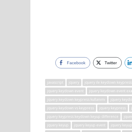
Facebook
Twitter
javascript
jquery
jquery ile keydown keypress
jquery keydown event
jquery keydown event ex
jquery keydown keypress kullanımı
jquery keydo
jquery keydown vs keypress
jquery keypress
jquery keypress keydown keyup difference
jque
jquery keyup
jquery keyup event
jquery keyu