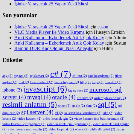
İşinize Yarayacak 25 Yapay Zekâ Sitesi
Son yorumlar
İşinize Yarayacak 25 Yapay Zekâ Sitesi
için
eason
VLC Media Player İle Video Kırpma
için
Huseyin Ertekin
Anki Kullanımı – Ezberlemek Artık Çok Kolay
için
Admin
Anki Kullanımı – Ezberlemek Artık Çok Kolay
için
Sustun
Ram’in DDR Kaç Olduğu Nasıl Anlaşılır
için
Hilmi
Etiketler
c#
(7)
any
(2)
asp.net
(2)
açıklaması
(2)
c# linq
(2)
faiz hesaplama
(2)
fikret
kuşkan
(2)
first
(2)
firstordefault
(2)
haluk bilginer
(2)
http
(2)
https
(2)
ibm db2
(2)
javascript
(6)
microsoft sql
iphone
(3)
kış uykusu
(2)
server
(4)
mysql
(4)
oracle
(4)
orderby
(2)
orderbydescending
(2)
resimli anlatım
(5)
sql
(5)
select
(2)
single
(2)
skip
(2)
sql
sql server
(4)
duplicate
(2)
ssl
(2)
ssl sertifikası kurulumu
(2)
take
(2)
video
kesme
(2)
video kesmek
(2)
video kesmek için
(2)
video kesmek için basit program
(2)
video kesmek için program
(2)
video kesmek için uygulama
(2)
video kesmek nasıl yapılır
(2)
video kesme nasıl yapılır
(2)
video kırpmak
(2)
where
(2)
while döngüsü
(2)
yapay