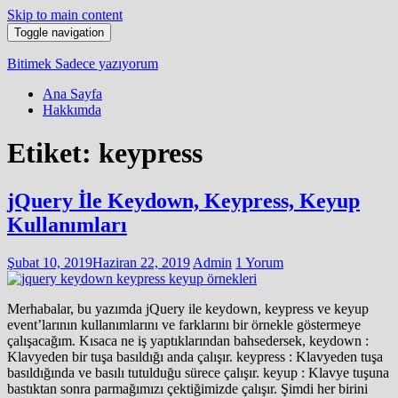
Skip to main content
Toggle navigation
Bitimek
Sadece yazıyorum
Ana Sayfa
Hakkımda
Etiket:
keypress
jQuery İle Keydown, Keypress, Keyup
Kullanımları
Şubat 10, 2019
Haziran 22, 2019
Admin
1 Yorum
Merhabalar, bu yazımda jQuery ile keydown, keypress ve keyup
event’larının kullanımlarını ve farklarını bir örnekle göstermeye
çalışacağım. Kısaca ne iş yaptıklarından bahsedersek, keydown :
Klavyeden bir tuşa basıldığı anda çalışır. keypress : Klavyeden tuşa
basıldığında ve basılı tutulduğu sürece çalışır. keyup : Klavye tuşuna
bastıktan sonra parmağımızı çektiğimizde çalışır. Şimdi her birini