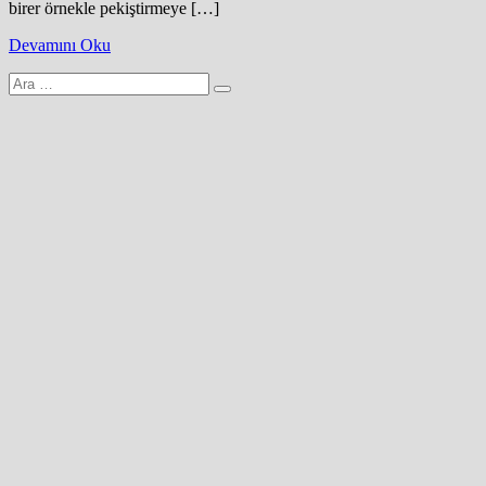
birer örnekle pekiştirmeye […]
Devamını Oku
Arama
yap: