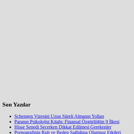
Son Yazılar
Schengen Vizesini Uzun Süreli Almanın Yolları
Paranın Psikolojisi Kitabı: Finansal Özgürlüğün 9 İlkesi
Hisse Senedi Seçerken Dikkat Edilmesi Gerekenler
Pornografinin Ruh ve Beden Sağlığına Olumsuz Etkileri