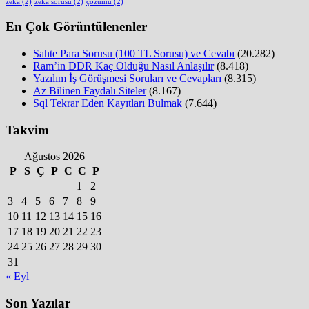
zeka
(2)
zeka sorusu
(2)
çözümü
(2)
En Çok Görüntülenenler
Sahte Para Sorusu (100 TL Sorusu) ve Cevabı
(20.282)
Ram’in DDR Kaç Olduğu Nasıl Anlaşılır
(8.418)
Yazılım İş Görüşmesi Soruları ve Cevapları
(8.315)
Az Bilinen Faydalı Siteler
(8.167)
Sql Tekrar Eden Kayıtları Bulmak
(7.644)
Takvim
Ağustos 2026
P
S
Ç
P
C
C
P
1
2
3
4
5
6
7
8
9
10
11
12
13
14
15
16
17
18
19
20
21
22
23
24
25
26
27
28
29
30
31
« Eyl
Son Yazılar