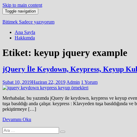
Skip to main content
Toggle navigation
Bitimek
Sadece yazıyorum
Ana Sayfa
Hakkımda
Etiket:
keyup jquery example
jQuery İle Keydown, Keypress, Keyup Kul
Şubat 10, 2019
Haziran 22, 2019
Admin
1 Yorum
Merhabalar, bu yazımda jQuery ile keydown, keypress ve keyup event’l
tuşa basıldığı anda çalışır. keypress : Klavyeden tuşa basıldığında ve b
pekiştirmeye […]
Devamını Oku
Arama
yap: