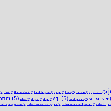
j
iphone
(3)
(2)
first
(2)
firstordefault
(2)
haluk bilginer
(2)
http
(2)
https
(2)
ibm db2
(2)
latım
(5)
sql
(5)
sql server
(
select
(2)
single
(2)
skip
(2)
sql duplicate
(2)
smek için uygulama
(2)
video kesmek nasıl yapılır
(2)
video kesme nasıl yapılır
(2)
video kırpm