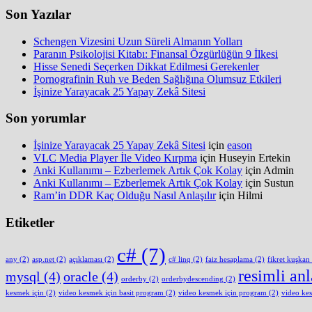
Son Yazılar
Schengen Vizesini Uzun Süreli Almanın Yolları
Paranın Psikolojisi Kitabı: Finansal Özgürlüğün 9 İlkesi
Hisse Senedi Seçerken Dikkat Edilmesi Gerekenler
Pornografinin Ruh ve Beden Sağlığına Olumsuz Etkileri
İşinize Yarayacak 25 Yapay Zekâ Sitesi
Son yorumlar
İşinize Yarayacak 25 Yapay Zekâ Sitesi
için
eason
VLC Media Player İle Video Kırpma
için
Huseyin Ertekin
Anki Kullanımı – Ezberlemek Artık Çok Kolay
için
Admin
Anki Kullanımı – Ezberlemek Artık Çok Kolay
için
Sustun
Ram’in DDR Kaç Olduğu Nasıl Anlaşılır
için
Hilmi
Etiketler
c#
(7)
any
(2)
asp.net
(2)
açıklaması
(2)
c# linq
(2)
faiz hesaplama
(2)
fikret kuşkan
resimli an
mysql
(4)
oracle
(4)
orderby
(2)
orderbydescending
(2)
kesmek için
(2)
video kesmek için basit program
(2)
video kesmek için program
(2)
video ke