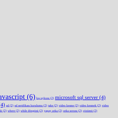
avascript
(6)
microsoft sql server
(4)
kış uykusu
(2)
4)
ssl
(2)
ssl sertifikası kurulumu
(2)
take
(2)
video kesme
(2)
video kesmek
(2)
video
ak
(2)
where
(2)
while döngüsü
(2)
yapay zeka
(2)
zeka sorusu
(2)
çözümü
(2)