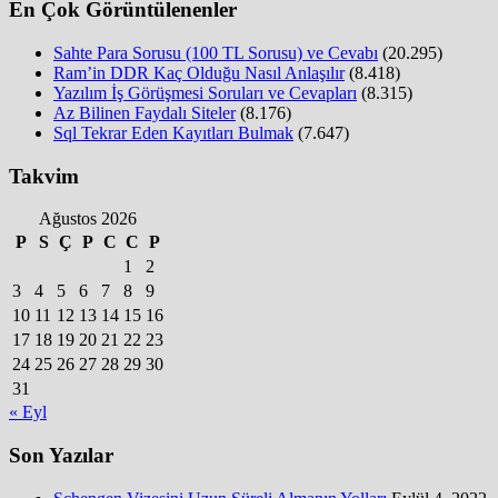
En Çok Görüntülenenler
Sahte Para Sorusu (100 TL Sorusu) ve Cevabı
(20.295)
Ram’in DDR Kaç Olduğu Nasıl Anlaşılır
(8.418)
Yazılım İş Görüşmesi Soruları ve Cevapları
(8.315)
Az Bilinen Faydalı Siteler
(8.176)
Sql Tekrar Eden Kayıtları Bulmak
(7.647)
Takvim
Ağustos 2026
P
S
Ç
P
C
C
P
1
2
3
4
5
6
7
8
9
10
11
12
13
14
15
16
17
18
19
20
21
22
23
24
25
26
27
28
29
30
31
« Eyl
Son Yazılar