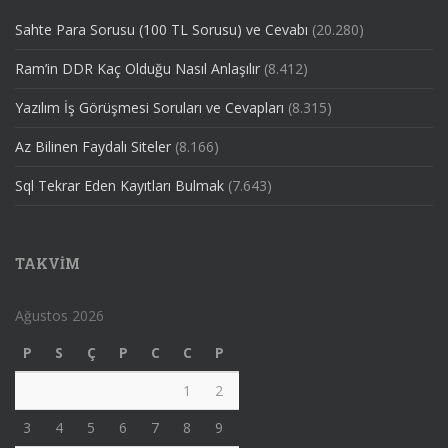
Sahte Para Sorusu (100 TL Sorusu) ve Cevabı
(20.280)
Ram’in DDR Kaç Olduğu Nasıl Anlaşılır
(8.412)
Yazılım İş Görüşmesi Soruları ve Cevapları
(8.315)
Az Bilinen Faydalı Siteler
(8.166)
Sql Tekrar Eden Kayıtları Bulmak
(7.643)
TAKVIM
Ağustos 2026
P
S
Ç
P
C
C
P
1
2
3
4
5
6
7
8
9