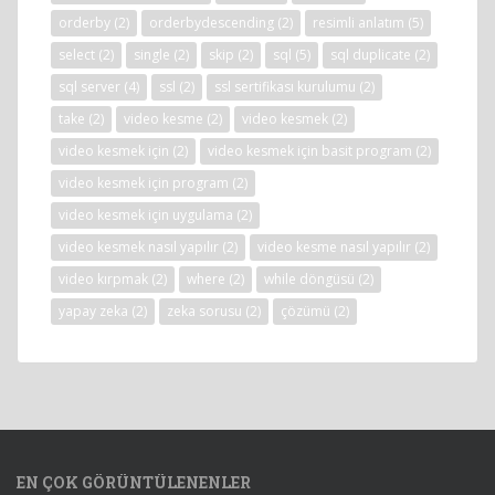
orderby
(2)
orderbydescending
(2)
resimli anlatım
(5)
select
(2)
single
(2)
skip
(2)
sql
(5)
sql duplicate
(2)
sql server
(4)
ssl
(2)
ssl sertifikası kurulumu
(2)
take
(2)
video kesme
(2)
video kesmek
(2)
video kesmek için
(2)
video kesmek için basit program
(2)
video kesmek için program
(2)
video kesmek için uygulama
(2)
video kesmek nasıl yapılır
(2)
video kesme nasıl yapılır
(2)
video kırpmak
(2)
where
(2)
while döngüsü
(2)
yapay zeka
(2)
zeka sorusu
(2)
çözümü
(2)
EN ÇOK GÖRÜNTÜLENENLER