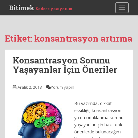
S
Bitimek
TOGGLE
Sadece yazıyorum
k
i
p
t
Etiket:
konsantrasyon artırma
o
m
a
Konsantrasyon Sorunu
i
Yaşayanlar İçin Öneriler
n
c
o
Aralık 2, 2018
Yorum yapın
n
t
e
Bu yazımda, dikkat
n
eksikliği, konsantrasyon
t
ya da odaklanma sorunu
yaşayanlar için bazı ufak
önerilerde bulunacağım.