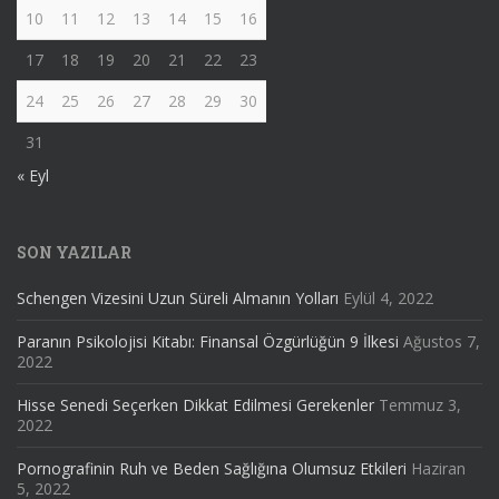
10
11
12
13
14
15
16
17
18
19
20
21
22
23
24
25
26
27
28
29
30
31
« Eyl
SON YAZILAR
Schengen Vizesini Uzun Süreli Almanın Yolları
Eylül 4, 2022
Paranın Psikolojisi Kitabı: Finansal Özgürlüğün 9 İlkesi
Ağustos 7,
2022
Hisse Senedi Seçerken Dikkat Edilmesi Gerekenler
Temmuz 3,
2022
Pornografinin Ruh ve Beden Sağlığına Olumsuz Etkileri
Haziran
5, 2022