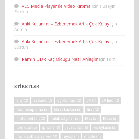
VLC Media Player İle Video Kırpma
için
Huseyin
Ertekin
Anki Kullanımı – Ezberlemek Artık Çok Kolay
için
Admin
Anki Kullanımı – Ezberlemek Artık Çok Kolay
için
Sustun
Ram’in DDR Kaç Olduğu Nasıl Anlaşılır
için
Hilmi
ETIKETLER
any
(2)
asp.net
(2)
açıklaması
(2)
c#
(7)
c# linq
(2)
faiz hesaplama
(2)
fikret kuşkan
(2)
first
(2)
firstordefault
(2)
haluk bilginer
(2)
http
(2)
https
(2)
ibm db2
(2)
iphone
(3)
javascript
(6)
kış uykusu
(2)
microsoft sql server
(4)
mysql
(4)
oracle
(4)