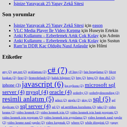
İşinize Yarayacak 25 Yapay Zekâ Sitesi
Son yorumlar
İşinize Yarayacak 25 Yapay Zekâ Sitesi
için
eason
VLC Media Player İle Video Kırpma
için
Huseyin Ertekin
Anki Kullanımı – Ezberlemek Artık Çok Kolay
için
Admin
Anki Kullanımı – Ezberlemek Artık Çok Kolay
için
Sustun
Ram’in DDR Kaç Olduğu Nasıl Anlaşılır
için
Hilmi
Etiketler
c#
(7)
any
(2)
asp.net
(2)
açıklaması
(2)
c# linq
(2)
faiz hesaplama
(2)
fikret
kuşkan
(2)
first
(2)
firstordefault
(2)
haluk bilginer
(2)
http
(2)
https
(2)
ibm db2
(2)
javascript
(6)
microsoft sql
iphone
(3)
kış uykusu
(2)
server
(4)
mysql
(4)
oracle
(4)
orderby
(2)
orderbydescending
(2)
resimli anlatım
(5)
sql
(5)
select
(2)
single
(2)
skip
(2)
sql
sql server
(4)
duplicate
(2)
ssl
(2)
ssl sertifikası kurulumu
(2)
take
(2)
video
kesme
(2)
video kesmek
(2)
video kesmek için
(2)
video kesmek için basit program
(2)
video kesmek için program
(2)
video kesmek için uygulama
(2)
video kesmek nasıl yapılır
(2)
video kesme nasıl yapılır
(2)
video kırpmak
(2)
where
(2)
while döngüsü
(2)
yapay