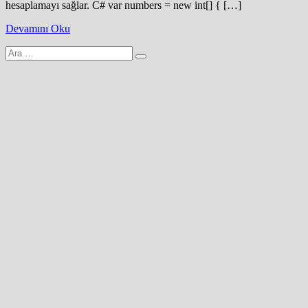
hesaplamayı sağlar. C# var numbers = new int[] { […]
Devamını Oku
Arama
yap: