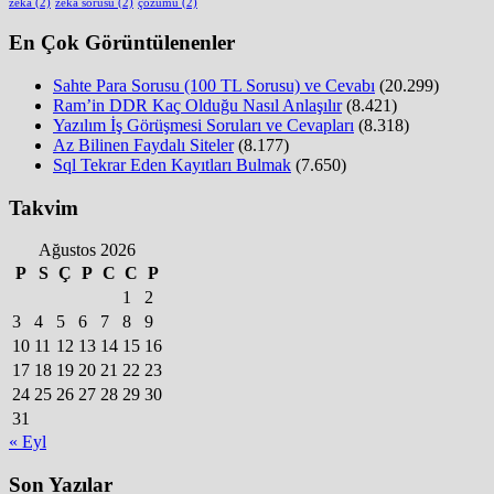
zeka
(2)
zeka sorusu
(2)
çözümü
(2)
En Çok Görüntülenenler
Sahte Para Sorusu (100 TL Sorusu) ve Cevabı
(20.299)
Ram’in DDR Kaç Olduğu Nasıl Anlaşılır
(8.421)
Yazılım İş Görüşmesi Soruları ve Cevapları
(8.318)
Az Bilinen Faydalı Siteler
(8.177)
Sql Tekrar Eden Kayıtları Bulmak
(7.650)
Takvim
Ağustos 2026
P
S
Ç
P
C
C
P
1
2
3
4
5
6
7
8
9
10
11
12
13
14
15
16
17
18
19
20
21
22
23
24
25
26
27
28
29
30
31
« Eyl
Son Yazılar