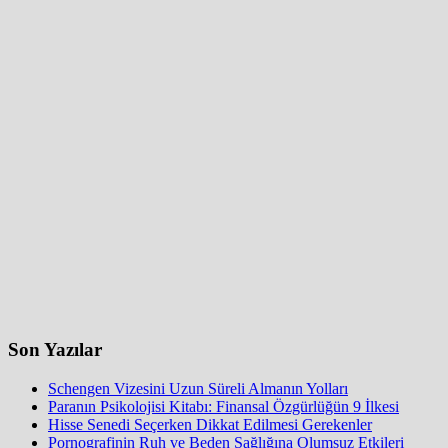
Son Yazılar
Schengen Vizesini Uzun Süreli Almanın Yolları
Paranın Psikolojisi Kitabı: Finansal Özgürlüğün 9 İlkesi
Hisse Senedi Seçerken Dikkat Edilmesi Gerekenler
Pornografinin Ruh ve Beden Sağlığına Olumsuz Etkileri