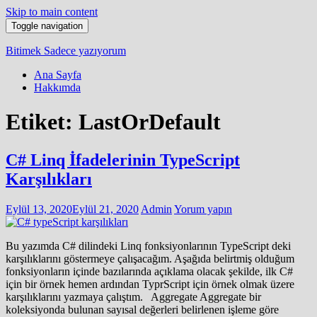
Skip to main content
Toggle navigation
Bitimek
Sadece yazıyorum
Ana Sayfa
Hakkımda
Etiket:
LastOrDefault
C# Linq İfadelerinin TypeScript
Karşılıkları
Eylül 13, 2020
Eylül 21, 2020
Admin
Yorum yapın
Bu yazımda C# dilindeki Linq fonksiyonlarının TypeScript deki
karşılıklarını göstermeye çalışacağım. Aşağıda belirtmiş olduğum
fonksiyonların içinde bazılarında açıklama olacak şekilde, ilk C#
için bir örnek hemen ardından TyprScript için örnek olmak üzere
karşılıklarını yazmaya çalıştım. Aggregate Aggregate bir
koleksiyonda bulunan sayısal değerleri belirlenen işleme göre