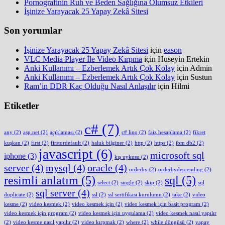
Pornografinin Ruh ve Beden Sağlığına Olumsuz Etkileri
İşinize Yarayacak 25 Yapay Zekâ Sitesi
Son yorumlar
İşinize Yarayacak 25 Yapay Zekâ Sitesi
için
eason
VLC Media Player İle Video Kırpma
için
Huseyin Ertekin
Anki Kullanımı – Ezberlemek Artık Çok Kolay
için
Admin
Anki Kullanımı – Ezberlemek Artık Çok Kolay
için
Sustun
Ram’in DDR Kaç Olduğu Nasıl Anlaşılır
için
Hilmi
Etiketler
c#
(7)
any
(2)
asp.net
(2)
açıklaması
(2)
c# linq
(2)
faiz hesaplama
(2)
fikret
kuşkan
(2)
first
(2)
firstordefault
(2)
haluk bilginer
(2)
http
(2)
https
(2)
ibm db2
(2)
javascript
(6)
microsoft sql
iphone
(3)
kış uykusu
(2)
server
(4)
mysql
(4)
oracle
(4)
orderby
(2)
orderbydescending
(2)
resimli anlatım
(5)
sql
(5)
select
(2)
single
(2)
skip
(2)
sql
sql server
(4)
duplicate
(2)
ssl
(2)
ssl sertifikası kurulumu
(2)
take
(2)
video
kesme
(2)
video kesmek
(2)
video kesmek için
(2)
video kesmek için basit program
(2)
video kesmek için program
(2)
video kesmek için uygulama
(2)
video kesmek nasıl yapılır
(2)
video kesme nasıl yapılır
(2)
video kırpmak
(2)
where
(2)
while döngüsü
(2)
yapay