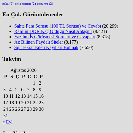
zeka
(2)
zeka sorusu
(2)
çözümü
(2)
En Çok Görüntülenenler
Sahte Para Sorusu (100 TL Sorusu) ve Cevabı
(20.299)
Ram’in DDR Kaç Olduğu Nasıl Anlaşılır
(8.421)
Yazılım İş Görüşmesi Soruları ve Cevapları
(8.318)
Az Bilinen Faydalı Siteler
(8.177)
Sql Tekrar Eden Kayıtları Bulmak
(7.650)
Takvim
Ağustos 2026
P
S
Ç
P
C
C
P
1
2
3
4
5
6
7
8
9
10
11
12
13
14
15
16
17
18
19
20
21
22
23
24
25
26
27
28
29
30
31
« Eyl