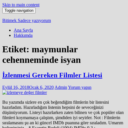
Skip to main content
Toggle navigation
Bitimek
Sadece yazıyorum
Ana Sayfa
Hakkımda
Etiket:
maymunlar
cehenneminde isyan
İzlenmesi Gereken Filmler Listesi
Eylül 16, 2018
Ocak 6, 2020
Admin
Yorum yapın
Bu yazımda sizlere en çok beğendiğim filmlerin bir listesini
hazırladım. Hazırladığım listenin hepsini de seveceğinizi
düşünüyorum. Listeyi hazırlarken zaten bilinen ve çok popüler olan
filmleri koymamaya çalıştım, şimdiden iyi seyirler. Not : Filmlerin
sıralamasını şu an ki güncel IMDb puanına göre sıraladım. Umarım
beğenirsiniz. * Esaretin Bedeli (1994) IMDb: 9.3 :