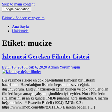
Skip to main content
Toggle navigation
Bitimek
Sadece yazıyorum
Ana Sayfa
Hakkımda
Etiket:
mucize
İzlenmesi Gereken Filmler Listesi
Eylül 16, 2018
Ocak 6, 2020
Admin
Yorum yapın
Bu yazımda sizlere en çok beğendiğim filmlerin bir listesini
hazırladım. Hazırladığım listenin hepsini de seveceğinizi
düşünüyorum. Listeyi hazırlarken zaten bilinen ve çok popüler olan
filmleri koymamaya çalıştım, şimdiden iyi seyirler. Not : Filmlerin
sıralamasını şu an ki güncel IMDb puanına göre sıraladım. Umarım
beğenirsiniz. * Esaretin Bedeli (1994) IMDb: 9.3 :
https://www.imdb.com/title/tt0111161/ Esaretin bedeli, […]