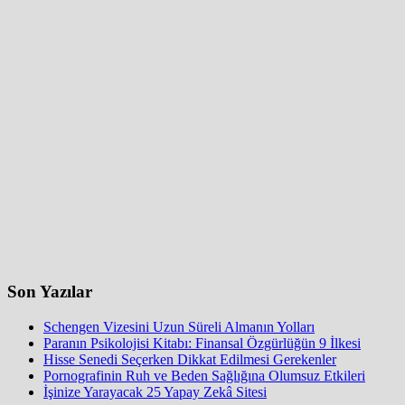
Son Yazılar
Schengen Vizesini Uzun Süreli Almanın Yolları
Paranın Psikolojisi Kitabı: Finansal Özgürlüğün 9 İlkesi
Hisse Senedi Seçerken Dikkat Edilmesi Gerekenler
Pornografinin Ruh ve Beden Sağlığına Olumsuz Etkileri
İşinize Yarayacak 25 Yapay Zekâ Sitesi