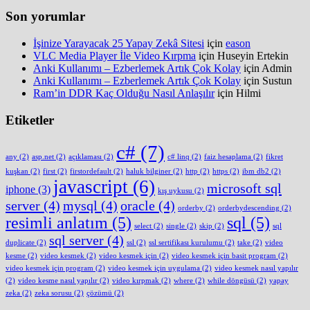
Son yorumlar
İşinize Yarayacak 25 Yapay Zekâ Sitesi
için
eason
VLC Media Player İle Video Kırpma
için
Huseyin Ertekin
Anki Kullanımı – Ezberlemek Artık Çok Kolay
için
Admin
Anki Kullanımı – Ezberlemek Artık Çok Kolay
için
Sustun
Ram’in DDR Kaç Olduğu Nasıl Anlaşılır
için
Hilmi
Etiketler
c#
(7)
any
(2)
asp.net
(2)
açıklaması
(2)
c# linq
(2)
faiz hesaplama
(2)
fikret
kuşkan
(2)
first
(2)
firstordefault
(2)
haluk bilginer
(2)
http
(2)
https
(2)
ibm db2
(2)
javascript
(6)
microsoft sql
iphone
(3)
kış uykusu
(2)
server
(4)
mysql
(4)
oracle
(4)
orderby
(2)
orderbydescending
(2)
resimli anlatım
(5)
sql
(5)
select
(2)
single
(2)
skip
(2)
sql
sql server
(4)
duplicate
(2)
ssl
(2)
ssl sertifikası kurulumu
(2)
take
(2)
video
kesme
(2)
video kesmek
(2)
video kesmek için
(2)
video kesmek için basit program
(2)
video kesmek için program
(2)
video kesmek için uygulama
(2)
video kesmek nasıl yapılır
(2)
video kesme nasıl yapılır
(2)
video kırpmak
(2)
where
(2)
while döngüsü
(2)
yapay
zeka
(2)
zeka sorusu
(2)
çözümü
(2)