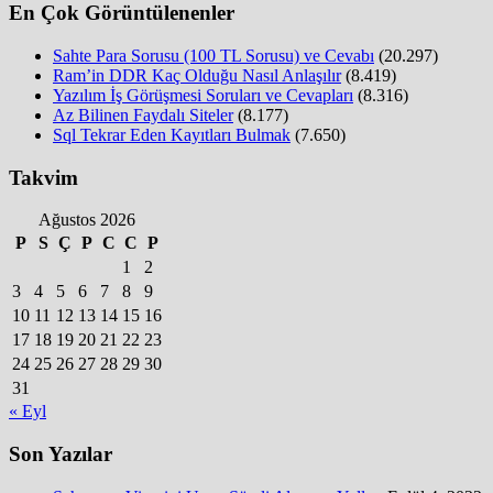
En Çok Görüntülenenler
Sahte Para Sorusu (100 TL Sorusu) ve Cevabı
(20.297)
Ram’in DDR Kaç Olduğu Nasıl Anlaşılır
(8.419)
Yazılım İş Görüşmesi Soruları ve Cevapları
(8.316)
Az Bilinen Faydalı Siteler
(8.177)
Sql Tekrar Eden Kayıtları Bulmak
(7.650)
Takvim
Ağustos 2026
P
S
Ç
P
C
C
P
1
2
3
4
5
6
7
8
9
10
11
12
13
14
15
16
17
18
19
20
21
22
23
24
25
26
27
28
29
30
31
« Eyl
Son Yazılar