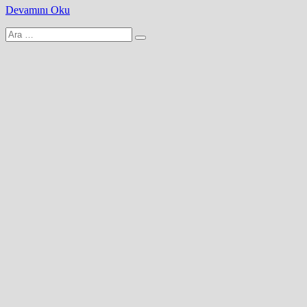
Devamını Oku
Arama
yap: