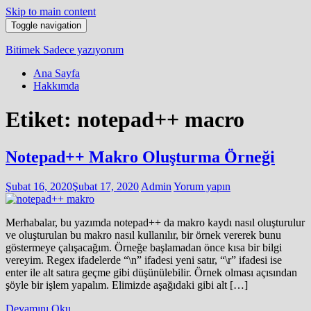
Skip to main content
Toggle navigation
Bitimek
Sadece yazıyorum
Ana Sayfa
Hakkımda
Etiket:
notepad++ macro
Notepad++ Makro Oluşturma Örneği
Şubat 16, 2020
Şubat 17, 2020
Admin
Yorum yapın
Merhabalar, bu yazımda notepad++ da makro kaydı nasıl oluşturulur
ve oluşturulan bu makro nasıl kullanılır, bir örnek vererek bunu
göstermeye çalışacağım. Örneğe başlamadan önce kısa bir bilgi
vereyim. Regex ifadelerde “\n” ifadesi yeni satır, “\r” ifadesi ise
enter ile alt satıra geçme gibi düşünülebilir. Örnek olması açısından
şöyle bir işlem yapalım. Elimizde aşağıdaki gibi alt […]
Devamını Oku