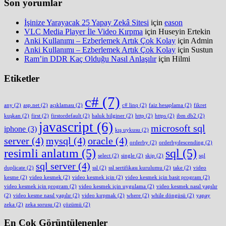
Son yorumlar
İşinize Yarayacak 25 Yapay Zekâ Sitesi
için
eason
VLC Media Player İle Video Kırpma
için
Huseyin Ertekin
Anki Kullanımı – Ezberlemek Artık Çok Kolay
için
Admin
Anki Kullanımı – Ezberlemek Artık Çok Kolay
için
Sustun
Ram’in DDR Kaç Olduğu Nasıl Anlaşılır
için
Hilmi
Etiketler
c#
(7)
any
(2)
asp.net
(2)
açıklaması
(2)
c# linq
(2)
faiz hesaplama
(2)
fikret
kuşkan
(2)
first
(2)
firstordefault
(2)
haluk bilginer
(2)
http
(2)
https
(2)
ibm db2
(2)
javascript
(6)
microsoft sql
iphone
(3)
kış uykusu
(2)
server
(4)
mysql
(4)
oracle
(4)
orderby
(2)
orderbydescending
(2)
resimli anlatım
(5)
sql
(5)
select
(2)
single
(2)
skip
(2)
sql
sql server
(4)
duplicate
(2)
ssl
(2)
ssl sertifikası kurulumu
(2)
take
(2)
video
kesme
(2)
video kesmek
(2)
video kesmek için
(2)
video kesmek için basit program
(2)
video kesmek için program
(2)
video kesmek için uygulama
(2)
video kesmek nasıl yapılır
(2)
video kesme nasıl yapılır
(2)
video kırpmak
(2)
where
(2)
while döngüsü
(2)
yapay
zeka
(2)
zeka sorusu
(2)
çözümü
(2)
En Çok Görüntülenenler