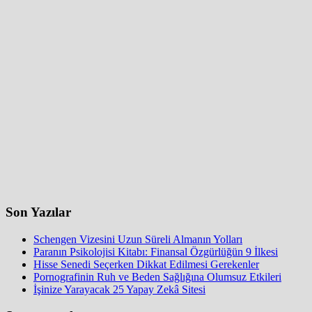
Son Yazılar
Schengen Vizesini Uzun Süreli Almanın Yolları
Paranın Psikolojisi Kitabı: Finansal Özgürlüğün 9 İlkesi
Hisse Senedi Seçerken Dikkat Edilmesi Gerekenler
Pornografinin Ruh ve Beden Sağlığına Olumsuz Etkileri
İşinize Yarayacak 25 Yapay Zekâ Sitesi