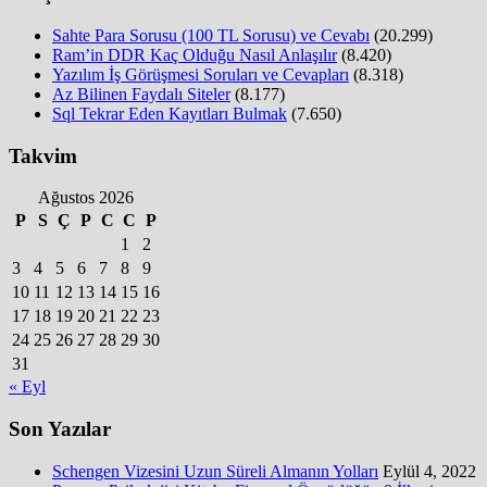
Sahte Para Sorusu (100 TL Sorusu) ve Cevabı
(20.299)
Ram’in DDR Kaç Olduğu Nasıl Anlaşılır
(8.420)
Yazılım İş Görüşmesi Soruları ve Cevapları
(8.318)
Az Bilinen Faydalı Siteler
(8.177)
Sql Tekrar Eden Kayıtları Bulmak
(7.650)
Takvim
Ağustos 2026
P
S
Ç
P
C
C
P
1
2
3
4
5
6
7
8
9
10
11
12
13
14
15
16
17
18
19
20
21
22
23
24
25
26
27
28
29
30
31
« Eyl
Son Yazılar
Schengen Vizesini Uzun Süreli Almanın Yolları
Eylül 4, 2022