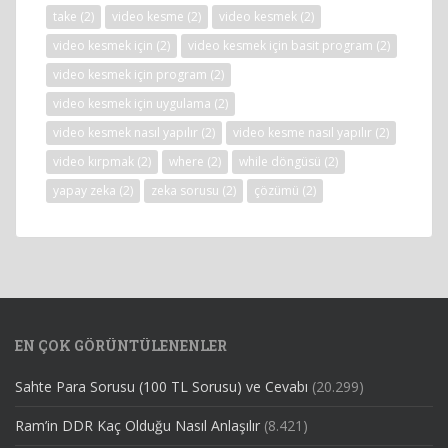
take
(2)
video kesme
(2)
video kesmek
(2)
video kesmek için
(2)
video kesmek için basit program
(2)
video kesmek için program
(2)
video kesmek için uygulama
(2)
video kesmek nasıl yapılır
(2)
video kesme nasıl yapılır
(2)
video kırpmak
(2)
where
(2)
while döngüsü
(2)
yapay zeka
(2)
zeka sorusu
(2)
çözümü
(2)
EN ÇOK GÖRÜNTÜLENENLER
Sahte Para Sorusu (100 TL Sorusu) ve Cevabı
(20.299)
Ram’in DDR Kaç Olduğu Nasıl Anlaşılır
(8.421)