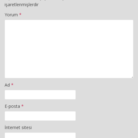
işaretlenmişlerdir
Yorum
*
Ad
*
E-posta
*
İnternet sitesi