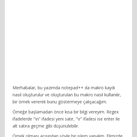
Merhabalar, bu yazımda notepad++ da makro kaydı
nasıl oluşturulur ve oluşturulan bu makro nasıl kullanılır,
bir örnek vererek bunu göstermeye çalışacağım.
Örneğe başlamadan önce kısa bir bilgi vereyim. Regex
ifadelerde “\n” ifadesi yeni satır, “\r” ifadesi ise enter ile
alt satıra geçme gibi düşünülebilir.
Örnek olması açısından şöyle bir işlem yapalım. Elimizde