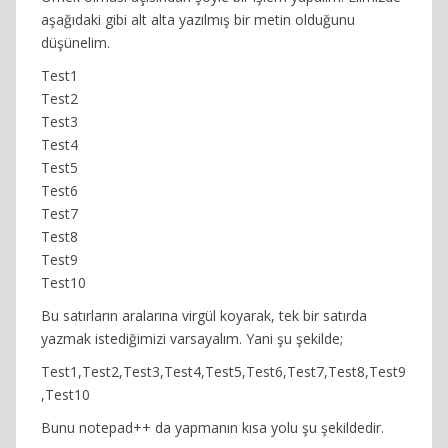
aşağıdaki gibi alt alta yazılmış bir metin olduğunu
düşünelim.
Test1
Test2
Test3
Test4
Test5
Test6
Test7
Test8
Test9
Test10
Bu satırların aralarına virgül koyarak, tek bir satırda
yazmak istediğimizi varsayalım. Yani şu şekilde;
Test1,Test2,Test3,Test4,Test5,Test6,Test7,Test8,Test9
,Test10
Bunu notepad++ da yapmanın kısa yolu şu şekildedir.