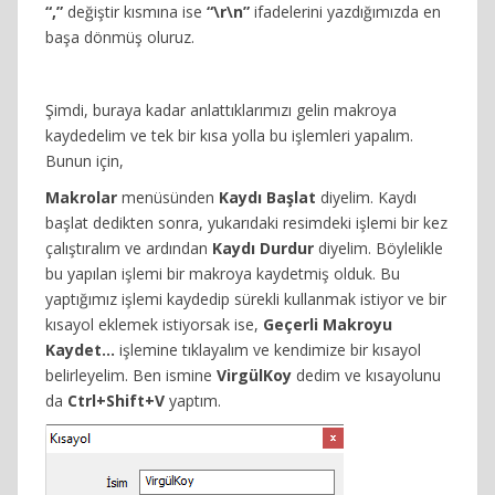
“,”
değiştir kısmına ise
“\r\n”
ifadelerini yazdığımızda en
başa dönmüş oluruz.
Şimdi, buraya kadar anlattıklarımızı gelin makroya
kaydedelim ve tek bir kısa yolla bu işlemleri yapalım.
Bunun için,
Makrolar
menüsünden
Kaydı Başlat
diyelim. Kaydı
başlat dedikten sonra, yukarıdaki resimdeki işlemi bir kez
çalıştıralım ve ardından
Kaydı Durdur
diyelim. Böylelikle
bu yapılan işlemi bir makroya kaydetmiş olduk. Bu
yaptığımız işlemi kaydedip sürekli kullanmak istiyor ve bir
kısayol eklemek istiyorsak ise,
Geçerli Makroyu
Kaydet…
işlemine tıklayalım ve kendimize bir kısayol
belirleyelim. Ben ismine
VirgülKoy
dedim ve kısayolunu
da
Ctrl+Shift+V
yaptım.