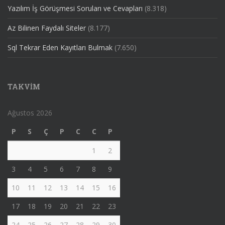
Yazılım İş Görüşmesi Soruları ve Cevapları
(8.318)
Az Bilinen Faydalı Siteler
(8.177)
Sql Tekrar Eden Kayıtları Bulmak
(7.650)
TAKVIM
Ağustos 2026
P
S
Ç
P
C
C
P
1
2
3
4
5
6
7
8
9
10
11
12
13
14
15
16
17
18
19
20
21
22
23
24
25
26
27
28
29
30