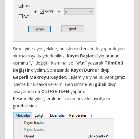
Şimdi yine aynı şekilde, bu işlemin tersini de yaparak yeni
bir makroya kaydedebiliriz.
Kaydı Başlat
diyip aranan
kısmına
“,”
değiştir kısmına ise
“\r\n”
yazarak
Tümünü
Değiştir
diyelim. Sonrasında
Kaydı Durdur
diyip,
Geçerli Makroyu Kaydet…
işlemiyle yine bu yaptığımız
işleme bir kısayol verelim. Ben ismine
VirgülSil
diyip
kısayolunu da
Ctrl+Shift+N
yaptım.
Resimdeki gibi işlemlerin isimlerini ve kısayollarını
görebilirsiniz.