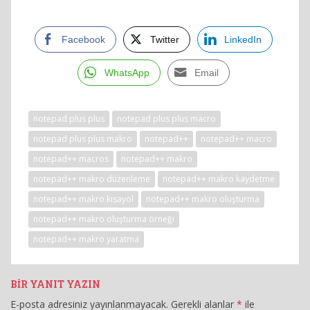
Facebook
Twitter
LinkedIn
WhatsApp
Email
notepad plus plus
notepad plus plus macro
notepad plus plus makro
notepad++
notepad++ macro
notepad++ macros
notepad++ makro
notepad++ makro düzenleme
notepad++ makro kaydetme
notepad++ makro kısayol
notepad++ makro oluşturma
notepad++ makro oluşturma örneği
notepad++ makro yaratma
BIR YANIT YAZIN
E-posta adresiniz yayınlanmayacak.
Gerekli alanlar
*
ile