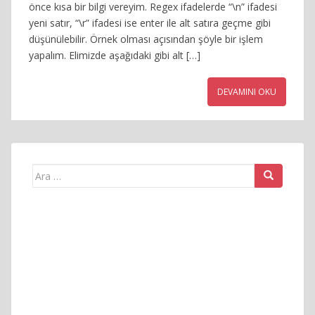
önce kısa bir bilgi vereyim. Regex ifadelerde “\n” ifadesi
yeni satır, “\r” ifadesi ise enter ile alt satıra geçme gibi
düşünülebilir. Örnek olması açısından şöyle bir işlem
yapalım. Elimizde aşağıdaki gibi alt […]
DEVAMINI OKU
Arama
yap: