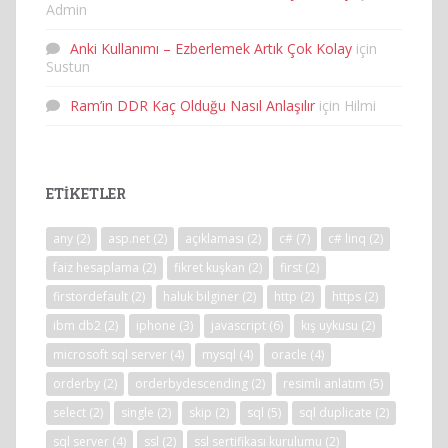
Admin
Anki Kullanımı – Ezberlemek Artık Çok Kolay
için
Sustun
Ram’in DDR Kaç Olduğu Nasıl Anlaşılır
için
Hilmi
ETIKETLER
any
(2)
asp.net
(2)
açıklaması
(2)
c#
(7)
c# linq
(2)
faiz hesaplama
(2)
fikret kuşkan
(2)
first
(2)
firstordefault
(2)
haluk bilginer
(2)
http
(2)
https
(2)
ibm db2
(2)
iphone
(3)
javascript
(6)
kış uykusu
(2)
microsoft sql server
(4)
mysql
(4)
oracle
(4)
orderby
(2)
orderbydescending
(2)
resimli anlatım
(5)
select
(2)
single
(2)
skip
(2)
sql
(5)
sql duplicate
(2)
sql server
(4)
ssl
(2)
ssl sertifikası kurulumu
(2)