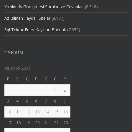
Yazılım İş Görüşmesi Soruları ve Cevapları
(8.318)
Az Bilinen Faydalı Siteler
(8.177)
Sql Tekrar Eden Kayıtları Bulmak
(7.650)
TAKVIM
Ağustos 2026
P
S
Ç
P
C
C
P
1
2
3
4
5
6
7
8
9
10
11
12
13
14
15
16
17
18
19
20
21
22
23