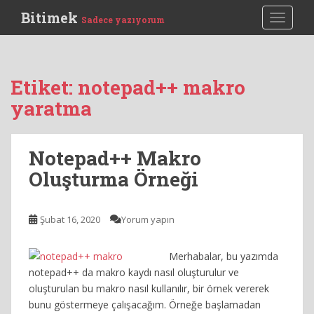
S
Bitimek
TOGGLE
Sadece yazıyorum
k
i
p
t
Etiket:
notepad++ makro
o
yaratma
m
a
i
Notepad++ Makro
n
c
Oluşturma Örneği
o
n
t
Şubat 16, 2020
Yorum yapın
e
n
Merhabalar, bu yazımda
t
notepad++ da makro kaydı nasıl oluşturulur ve
oluşturulan bu makro nasıl kullanılır, bir örnek vererek
bunu göstermeye çalışacağım. Örneğe başlamadan