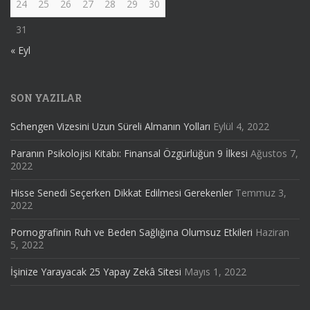
24
25
26
27
28
29
30
31
« Eyl
SON YAZILAR
Schengen Vizesini Uzun Süreli Almanın Yolları
Eylül 4, 2022
Paranın Psikolojisi Kitabı: Finansal Özgürlüğün 9 İlkesi
Ağustos 7,
2022
Hisse Senedi Seçerken Dikkat Edilmesi Gerekenler
Temmuz 3,
2022
Pornografinin Ruh ve Beden Sağlığına Olumsuz Etkileri
Haziran
5, 2022
İşinize Yarayacak 25 Yapay Zekâ Sitesi
Mayıs 1, 2022