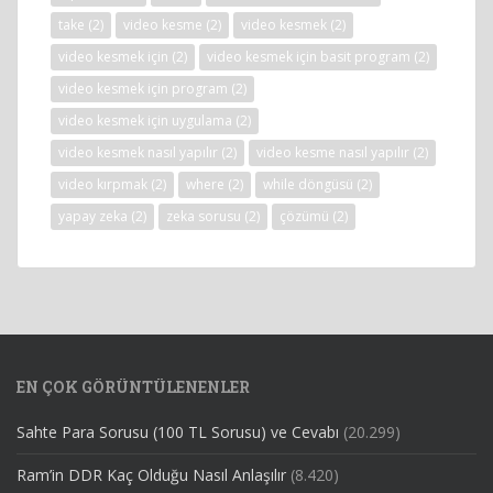
take
(2)
video kesme
(2)
video kesmek
(2)
video kesmek için
(2)
video kesmek için basit program
(2)
video kesmek için program
(2)
video kesmek için uygulama
(2)
video kesmek nasıl yapılır
(2)
video kesme nasıl yapılır
(2)
video kırpmak
(2)
where
(2)
while döngüsü
(2)
yapay zeka
(2)
zeka sorusu
(2)
çözümü
(2)
EN ÇOK GÖRÜNTÜLENENLER
Sahte Para Sorusu (100 TL Sorusu) ve Cevabı
(20.299)
Ram’in DDR Kaç Olduğu Nasıl Anlaşılır
(8.420)