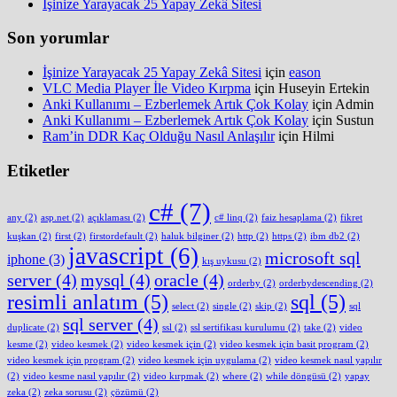
İşinize Yarayacak 25 Yapay Zekâ Sitesi
Son yorumlar
İşinize Yarayacak 25 Yapay Zekâ Sitesi
için
eason
VLC Media Player İle Video Kırpma
için
Huseyin Ertekin
Anki Kullanımı – Ezberlemek Artık Çok Kolay
için
Admin
Anki Kullanımı – Ezberlemek Artık Çok Kolay
için
Sustun
Ram’in DDR Kaç Olduğu Nasıl Anlaşılır
için
Hilmi
Etiketler
c#
(7)
any
(2)
asp.net
(2)
açıklaması
(2)
c# linq
(2)
faiz hesaplama
(2)
fikret
kuşkan
(2)
first
(2)
firstordefault
(2)
haluk bilginer
(2)
http
(2)
https
(2)
ibm db2
(2)
javascript
(6)
microsoft sql
iphone
(3)
kış uykusu
(2)
server
(4)
mysql
(4)
oracle
(4)
orderby
(2)
orderbydescending
(2)
resimli anlatım
(5)
sql
(5)
select
(2)
single
(2)
skip
(2)
sql
sql server
(4)
duplicate
(2)
ssl
(2)
ssl sertifikası kurulumu
(2)
take
(2)
video
kesme
(2)
video kesmek
(2)
video kesmek için
(2)
video kesmek için basit program
(2)
video kesmek için program
(2)
video kesmek için uygulama
(2)
video kesmek nasıl yapılır
(2)
video kesme nasıl yapılır
(2)
video kırpmak
(2)
where
(2)
while döngüsü
(2)
yapay
zeka
(2)
zeka sorusu
(2)
çözümü
(2)