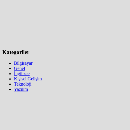
Kategoriler
Bilgisayar
Genel
İngilizce
Kişisel Gelişim
Teknoloji
Yazılım