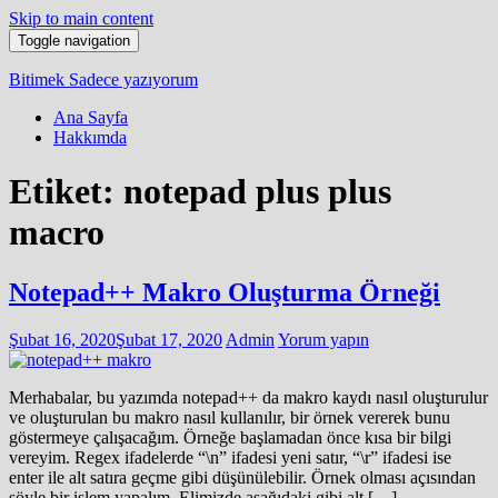
Skip to main content
Toggle navigation
Bitimek
Sadece yazıyorum
Ana Sayfa
Hakkımda
Etiket:
notepad plus plus
macro
Notepad++ Makro Oluşturma Örneği
Şubat 16, 2020
Şubat 17, 2020
Admin
Yorum yapın
Merhabalar, bu yazımda notepad++ da makro kaydı nasıl oluşturulur
ve oluşturulan bu makro nasıl kullanılır, bir örnek vererek bunu
göstermeye çalışacağım. Örneğe başlamadan önce kısa bir bilgi
vereyim. Regex ifadelerde “\n” ifadesi yeni satır, “\r” ifadesi ise
enter ile alt satıra geçme gibi düşünülebilir. Örnek olması açısından
şöyle bir işlem yapalım. Elimizde aşağıdaki gibi alt […]