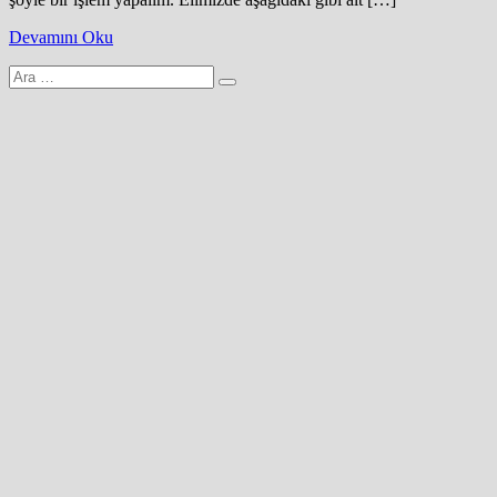
Devamını Oku
Arama
yap: