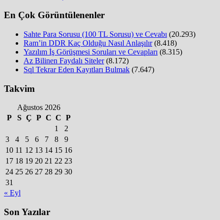
En Çok Görüntülenenler
Sahte Para Sorusu (100 TL Sorusu) ve Cevabı
(20.293)
Ram’in DDR Kaç Olduğu Nasıl Anlaşılır
(8.418)
Yazılım İş Görüşmesi Soruları ve Cevapları
(8.315)
Az Bilinen Faydalı Siteler
(8.172)
Sql Tekrar Eden Kayıtları Bulmak
(7.647)
Takvim
Ağustos 2026
P
S
Ç
P
C
C
P
1
2
3
4
5
6
7
8
9
10
11
12
13
14
15
16
17
18
19
20
21
22
23
24
25
26
27
28
29
30
31
« Eyl
Son Yazılar