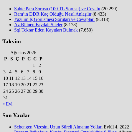
Sahte Para Sorusu (100 TL Sorusu) ve Cevabı
(20.299)
Ram’in DDR Kaç Olduğu Nasıl Anlaşılır
(8.433)
Yazılım İş Görüşmesi Soruları ve Cevapları
(8.318)
Az Bilinen Faydalı Siteler
(8.178)
Sql Tekrar Eden Kayıtları Bulmak
(7.650)
Takvim
Ağustos 2026
P
S
Ç
P
C
C
P
1
2
3
4
5
6
7
8
9
10
11
12
13
14
15
16
17
18
19
20
21
22
23
24
25
26
27
28
29
30
31
« Eyl
Son Yazılar
Schengen Vizesini Uzun Süreli Almanın Yolları
Eylül 4, 2022