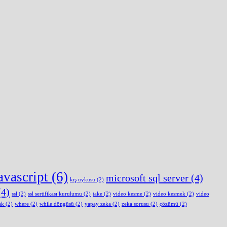
avascript
(6)
microsoft sql server
(4)
kış uykusu
(2)
4)
ssl
(2)
ssl sertifikası kurulumu
(2)
take
(2)
video kesme
(2)
video kesmek
(2)
video
ak
(2)
where
(2)
while döngüsü
(2)
yapay zeka
(2)
zeka sorusu
(2)
çözümü
(2)