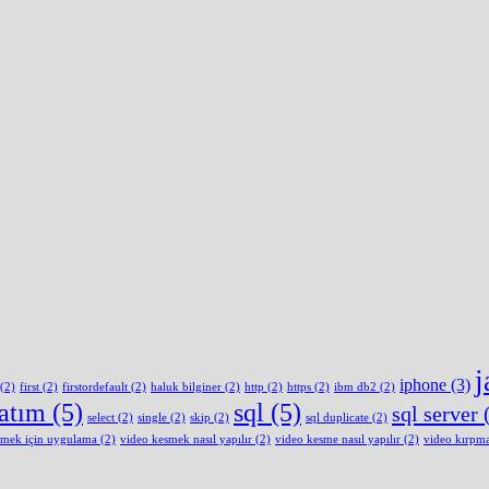
j
iphone
(3)
(2)
first
(2)
firstordefault
(2)
haluk bilginer
(2)
http
(2)
https
(2)
ibm db2
(2)
latım
(5)
sql
(5)
sql server
(
select
(2)
single
(2)
skip
(2)
sql duplicate
(2)
smek için uygulama
(2)
video kesmek nasıl yapılır
(2)
video kesme nasıl yapılır
(2)
video kırpm