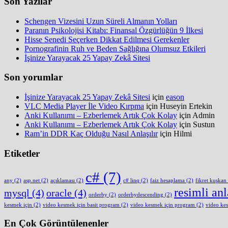
Son Yazılar
Schengen Vizesini Uzun Süreli Almanın Yolları
Paranın Psikolojisi Kitabı: Finansal Özgürlüğün 9 İlkesi
Hisse Senedi Seçerken Dikkat Edilmesi Gerekenler
Pornografinin Ruh ve Beden Sağlığına Olumsuz Etkileri
İşinize Yarayacak 25 Yapay Zekâ Sitesi
Son yorumlar
İşinize Yarayacak 25 Yapay Zekâ Sitesi
için
eason
VLC Media Player İle Video Kırpma
için
Huseyin Ertekin
Anki Kullanımı – Ezberlemek Artık Çok Kolay
için
Admin
Anki Kullanımı – Ezberlemek Artık Çok Kolay
için
Sustun
Ram’in DDR Kaç Olduğu Nasıl Anlaşılır
için
Hilmi
Etiketler
c#
(7)
any
(2)
asp.net
(2)
açıklaması
(2)
c# linq
(2)
faiz hesaplama
(2)
fikret kuşkan
resimli an
mysql
(4)
oracle
(4)
orderby
(2)
orderbydescending
(2)
kesmek için
(2)
video kesmek için basit program
(2)
video kesmek için program
(2)
video ke
En Çok Görüntülenenler