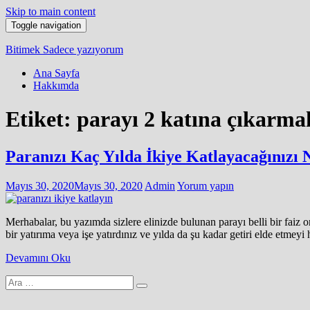
Skip to main content
Toggle navigation
Bitimek
Sadece yazıyorum
Ana Sayfa
Hakkımda
Etiket:
parayı 2 katına çıkarma
Paranızı Kaç Yılda İkiye Katlayacağınızı N
Mayıs 30, 2020
Mayıs 30, 2020
Admin
Yorum yapın
Merhabalar, bu yazımda sizlere elinizde bulunan parayı belli bir faiz 
bir yatırıma veya işe yatırdınız ve yılda da şu kadar getiri elde etme
Devamını Oku
Arama
yap: