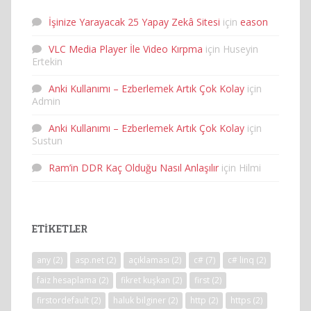
İşinize Yarayacak 25 Yapay Zekâ Sitesi
için
eason
VLC Media Player İle Video Kırpma
için
Huseyin
Ertekin
Anki Kullanımı – Ezberlemek Artık Çok Kolay
için
Admin
Anki Kullanımı – Ezberlemek Artık Çok Kolay
için
Sustun
Ram’in DDR Kaç Olduğu Nasıl Anlaşılır
için
Hilmi
ETIKETLER
any
(2)
asp.net
(2)
açıklaması
(2)
c#
(7)
c# linq
(2)
faiz hesaplama
(2)
fikret kuşkan
(2)
first
(2)
firstordefault
(2)
haluk bilginer
(2)
http
(2)
https
(2)