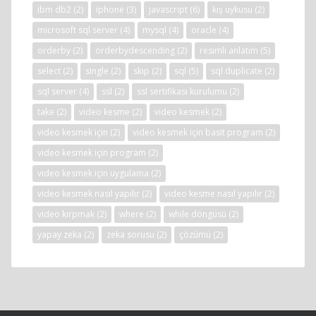
ibm db2
(2)
iphone
(3)
javascript
(6)
kış uykusu
(2)
microsoft sql server
(4)
mysql
(4)
oracle
(4)
orderby
(2)
orderbydescending
(2)
resimli anlatım
(5)
select
(2)
single
(2)
skip
(2)
sql
(5)
sql duplicate
(2)
sql server
(4)
ssl
(2)
ssl sertifikası kurulumu
(2)
take
(2)
video kesme
(2)
video kesmek
(2)
video kesmek için
(2)
video kesmek için basit program
(2)
video kesmek için program
(2)
video kesmek için uygulama
(2)
video kesmek nasıl yapılır
(2)
video kesme nasıl yapılır
(2)
video kırpmak
(2)
where
(2)
while döngüsü
(2)
yapay zeka
(2)
zeka sorusu
(2)
çözümü
(2)