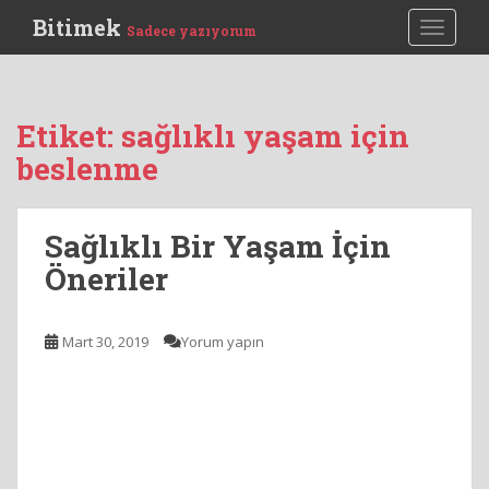
S
Bitimek
TOGGLE
Sadece yazıyorum
k
i
p
t
Etiket:
sağlıklı yaşam için
o
beslenme
m
a
i
Sağlıklı Bir Yaşam İçin
n
c
Öneriler
o
n
t
Mart 30, 2019
Yorum yapın
e
n
t