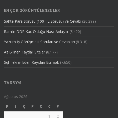
EN ÇOK GÖRÜNTÜLENENLER
Sahte Para Sorusu (100 TL Sorusu) ve Cevabı
(20.299)
Ram’in DDR Kaç Olduğu Nasıl Anlaşılır
(8.420)
Yazılım İş Görüşmesi Soruları ve Cevapları
(8.318)
Az Bilinen Faydalı Siteler
(8.177)
Sql Tekrar Eden Kayıtları Bulmak
(7.650)
TAKVIM
Ağustos 2026
P
S
Ç
P
C
C
P
1
2