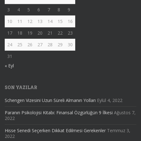
3
4
5
6
7
8
9
10
11
12
13
14
15
16
17
18
19
20
21
22
23
24
25
26
27
28
29
30
31
« Eyl
SON YAZILAR
Schengen Vizesini Uzun Süreli Almanın Yolları
Eylül 4, 2022
Paranın Psikolojisi Kitabı: Finansal Özgürlüğün 9 İlkesi
Ağustos 7,
2022
Hisse Senedi Seçerken Dikkat Edilmesi Gerekenler
Temmuz 3,
2022