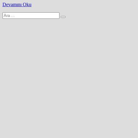
Devamını Oku
Arama
yap: