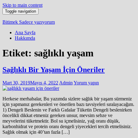
Skip to main content
Toggle navigation
Bitimek
Sadece yazıyorum
Ana Sayfa
Hakkımda
Etiket:
sağlıklı yaşam
Sağlıklı Bir Yaşam İçin Öneriler
Mart 30, 2019
Mayıs 4, 2022
Admin
Yorum yapın
Herkese merhabalar, Bu yazımda sizlere sağlık bir yaşam sürmeniz
için yapmanız gerekenleri ve önerilen bazı tavsiyeleri sıralayacağım.
1) Dengeli Beslenin ve Farklı Gıdalar Tüketin Dengeli beslenirken
öncelikli dikkat etmeniz gereken unsur, mevsim sebze ve
meyvelerini tüketmektir. Bol su içmelisiniz, yağ oranı düşük,
karbonhidrat ve protein oranı dengeli yiyecekleri tercih etmelisiniz.
Sağlık olmak için 40’tan fazla […]