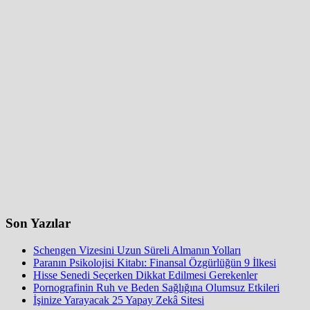
Son Yazılar
Schengen Vizesini Uzun Süreli Almanın Yolları
Paranın Psikolojisi Kitabı: Finansal Özgürlüğün 9 İlkesi
Hisse Senedi Seçerken Dikkat Edilmesi Gerekenler
Pornografinin Ruh ve Beden Sağlığına Olumsuz Etkileri
İşinize Yarayacak 25 Yapay Zekâ Sitesi