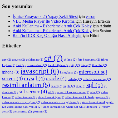
Son yorumlar
İşinize Yarayacak 25 Yapay Zekâ Sitesi
için
eason
VLC Media Player İle Video Kırpma
için
Huseyin Ertekin
Anki Kullanımı – Ezberlemek Artık Çok Kolay
için
Admin
Anki Kullanımı – Ezberlemek Artık Çok Kolay
için
Sustun
Ram’in DDR Kaç Olduğu Nasıl Anlaşılır
için
Hilmi
Etiketler
c#
(7)
any
(2)
asp.net
(2)
açıklaması
(2)
c# linq
(2)
faiz hesaplama
(2)
fikret
kuşkan
(2)
first
(2)
firstordefault
(2)
haluk bilginer
(2)
http
(2)
https
(2)
ibm db2
(2)
javascript
(6)
microsoft sql
iphone
(3)
kış uykusu
(2)
server
(4)
mysql
(4)
oracle
(4)
orderby
(2)
orderbydescending
(2)
resimli anlatım
(5)
sql
(5)
select
(2)
single
(2)
skip
(2)
sql
sql server
(4)
duplicate
(2)
ssl
(2)
ssl sertifikası kurulumu
(2)
take
(2)
video
kesme
(2)
video kesmek
(2)
video kesmek için
(2)
video kesmek için basit program
(2)
video kesmek için program
(2)
video kesmek için uygulama
(2)
video kesmek nasıl yapılır
(2)
video kesme nasıl yapılır
(2)
video kırpmak
(2)
where
(2)
while döngüsü
(2)
yapay
zeka
(2)
zeka sorusu
(2)
çözümü
(2)