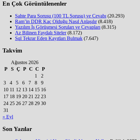
En Çok Görüntülenenler
Sahte Para Sorusu (100 TL Sorusu) ve Cevabı
(20.293)
Ram’in DDR Kaç Olduğu Nasıl Anlaşılır
(8.418)
Yazılım İş Görüşmesi Soruları ve Cevapları
(8.315)
Az Bilinen Faydalı Siteler
(8.172)
Sql Tekrar Eden Kayıtları Bulmak
(7.647)
Takvim
Ağustos 2026
P
S
Ç
P
C
C
P
1
2
3
4
5
6
7
8
9
10
11
12
13
14
15
16
17
18
19
20
21
22
23
24
25
26
27
28
29
30
31
« Eyl
Son Yazılar