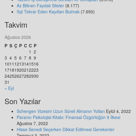
Az Bilinen Faydalı Siteler
(8.177)
Sql Tekrar Eden Kayıtları Bulmak
(7.650)
Takvim
Ağustos 2026
P
S
Ç
P
C
C
P
1
2
3
4
5
6
7
8
9
10
11
12
13
14
15
16
17
18
19
20
21
22
23
24
25
26
27
28
29
30
31
« Eyl
Son Yazılar
Schengen Vizesini Uzun Süreli Almanın Yolları
Eylül 4, 2022
Paranın Psikolojisi Kitabı: Finansal Özgürlüğün 9 İlkesi
Ağustos 7, 2022
Hisse Senedi Seçerken Dikkat Edilmesi Gerekenler
Temmuz 3, 2022