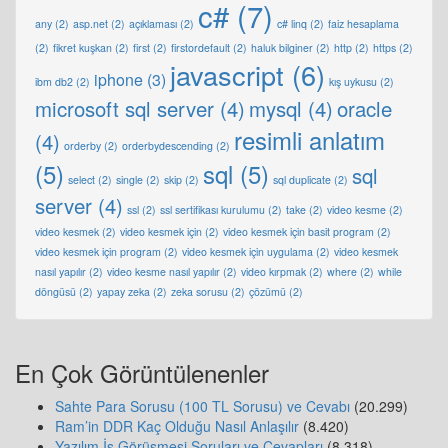
c#
(7)
any
(2)
asp.net
(2)
açıklaması
(2)
c# linq
(2)
faiz hesaplama
(2)
fikret kuşkan
(2)
first
(2)
firstordefault
(2)
haluk bilginer
(2)
http
(2)
https
(2)
javascript
(6)
iphone
(3)
ibm db2
(2)
kış uykusu
(2)
microsoft sql server
(4)
mysql
(4)
oracle
resimli anlatım
(4)
orderby
(2)
orderbydescending
(2)
(5)
sql
(5)
sql
select
(2)
single
(2)
skip
(2)
sql duplicate
(2)
server
(4)
ssl
(2)
ssl sertifikası kurulumu
(2)
take
(2)
video kesme
(2)
video kesmek
(2)
video kesmek için
(2)
video kesmek için basit program
(2)
video kesmek için program
(2)
video kesmek için uygulama
(2)
video kesmek
nasıl yapılır
(2)
video kesme nasıl yapılır
(2)
video kırpmak
(2)
where
(2)
while
döngüsü
(2)
yapay zeka
(2)
zeka sorusu
(2)
çözümü
(2)
En Çok Görüntülenenler
Sahte Para Sorusu (100 TL Sorusu) ve Cevabı
(20.299)
Ram’in DDR Kaç Olduğu Nasıl Anlaşılır
(8.420)
Yazılım İş Görüşmesi Soruları ve Cevapları
(8.318)