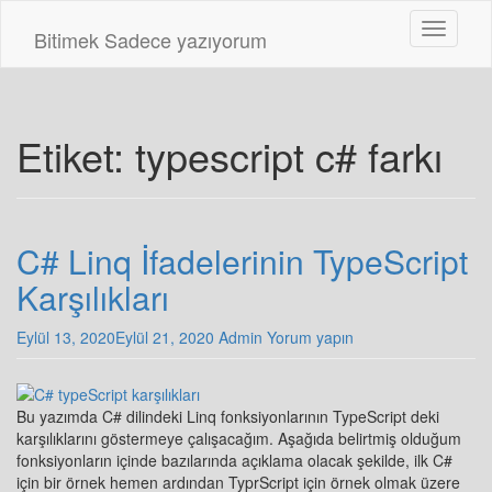
Skip
Toggle n
to
Bitimek
Sadece yazıyorum
main
content
Etiket:
typescript c# farkı
C# Linq İfadelerinin TypeScript
Karşılıkları
Eylül 13, 2020
Eylül 21, 2020
Admin
Yorum yapın
Bu yazımda C# dilindeki Linq fonksiyonlarının TypeScript deki
karşılıklarını göstermeye çalışacağım. Aşağıda belirtmiş olduğum
fonksiyonların içinde bazılarında açıklama olacak şekilde, ilk C#
için bir örnek hemen ardından TyprScript için örnek olmak üzere