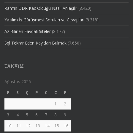
Ram’in DDR Kaç Olduğu Nasıl Anlaşılır
(8.420)
Yazılım İş Görüşmesi Soruları ve Cevapları
(8.318)
Az Bilinen Faydalı Siteler
(8.177)
Sql Tekrar Eden Kayıtları Bulmak
(7.650)
TAKVIM
Ağustos 2026
P
S
Ç
P
C
C
P
1
2
3
4
5
6
7
8
9
10
11
12
13
14
15
16