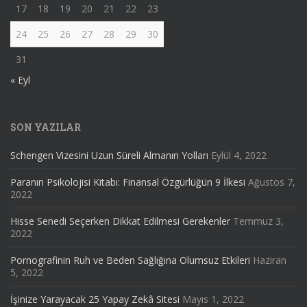
17
18
19
20
21
22
23
24
25
26
27
28
29
30
31
« Eyl
SON YAZILAR
Schengen Vizesini Uzun Süreli Almanın Yolları
Eylül 4, 2022
Paranın Psikolojisi Kitabı: Finansal Özgürlüğün 9 İlkesi
Ağustos 7,
2022
Hisse Senedi Seçerken Dikkat Edilmesi Gerekenler
Temmuz 3,
2022
Pornografinin Ruh ve Beden Sağlığına Olumsuz Etkileri
Haziran
5, 2022
İşinize Yarayacak 25 Yapay Zekâ Sitesi
Mayıs 1, 2022