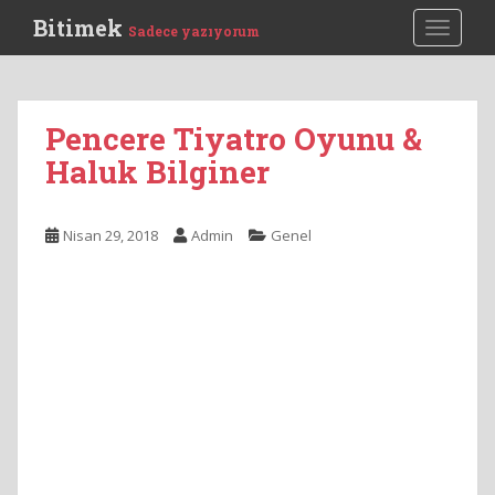
S
Bitimek
TOGGLE
Sadece yazıyorum
k
i
p
t
Pencere Tiyatro Oyunu &
o
Haluk Bilginer
m
a
i
Nisan 29, 2018
Admin
Genel
n
c
o
n
t
e
n
t