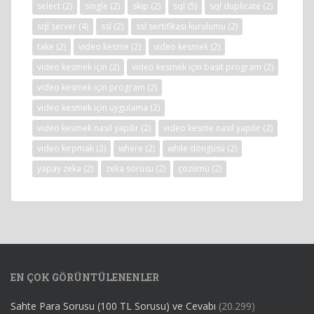
select
(2)
single
(2)
skip
(2)
sql
(5)
sql duplicate
(2)
sql server
(4)
ssl
(2)
ssl sertifikası kurulumu
(2)
take
(2)
video kesme
(2)
video kesmek
(2)
video kesmek için
(2)
video kesmek için basit program
(2)
video kesmek için program
(2)
video kesmek için uygulama
(2)
video kesmek nasıl yapılır
(2)
video kesme nasıl yapılır
(2)
video kırpmak
(2)
where
(2)
while döngüsü
(2)
yapay zeka
(2)
zeka sorusu
(2)
çözümü
(2)
EN ÇOK GÖRÜNTÜLENENLER
Sahte Para Sorusu (100 TL Sorusu) ve Cevabı
(20.299)