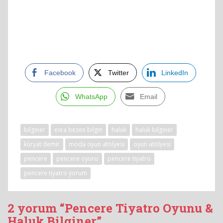
Facebook
Twitter
LinkedIn
WhatsApp
Email
bilginer
esra bezen bilgin
haluk
haluk bilginer
kürşat demir
moda oyun atölyesi
oyun atölyesi
pencere
pencere oyunu
pencere tiyatro
pencere tiyatro yorum
2 yorum “Pencere Tiyatro Oyunu &
Haluk Bilginer”