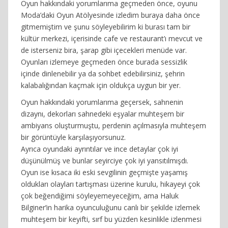
Oyun hakkındaki yorumlarıma geçmeden önce, oyunu
Moda’daki Oyun Atölyesinde izledim buraya daha önce
gitmemiştim ve şunu söyleyebilirim ki burası tam bir
kültür merkezi, içerisinde cafe ve restaurant’ı mevcut ve
de isterseniz bira, şarap gibi içecekleri menüde var.
Oyunları izlemeye geçmeden önce burada sessizlik
içinde dinlenebilir ya da sohbet edebilirsiniz, şehrin
kalabalığından kaçmak için oldukça uygun bir yer.
Oyun hakkındaki yorumlarıma geçersek, sahnenin
dizaynı, dekorları sahnedeki eşyalar muhteşem bir
ambiyans oluşturmuştu, perdenin açılmasıyla muhteşem
bir görüntüyle karşılaşıyorsunuz.
Ayrıca oyundaki ayrıntılar ve ince detaylar çok iyi
düşünülmüş ve bunlar seyirciye çok iyi yansıtılmışdı.
Oyun ise kısaca iki eski sevgilinin geçmişte yaşamış
oldukları olayları tartışması üzerine kurulu, hikayeyi çok
çok beğendiğimi söyleyemeyeceğim, ama Haluk
Bilginer’in harika oyunculuğunu canlı bir şekilde izlemek
muhteşem bir keyifti, sırf bu yüzden kesinlikle izlenmesi