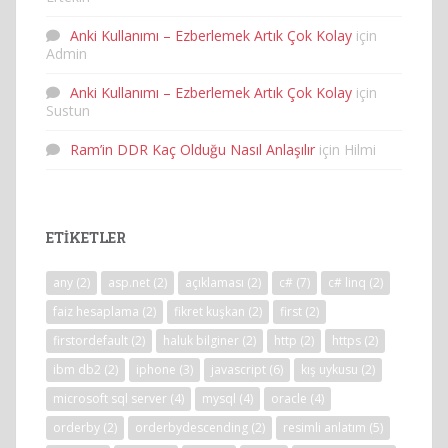
Anki Kullanımı – Ezberlemek Artık Çok Kolay
için
Admin
Anki Kullanımı – Ezberlemek Artık Çok Kolay
için
Sustun
Ram’in DDR Kaç Olduğu Nasıl Anlaşılır
için
Hilmi
ETIKETLER
any
(2)
asp.net
(2)
açıklaması
(2)
c#
(7)
c# linq
(2)
faiz hesaplama
(2)
fikret kuşkan
(2)
first
(2)
firstordefault
(2)
haluk bilginer
(2)
http
(2)
https
(2)
ibm db2
(2)
iphone
(3)
javascript
(6)
kış uykusu
(2)
microsoft sql server
(4)
mysql
(4)
oracle
(4)
orderby
(2)
orderbydescending
(2)
resimli anlatım
(5)