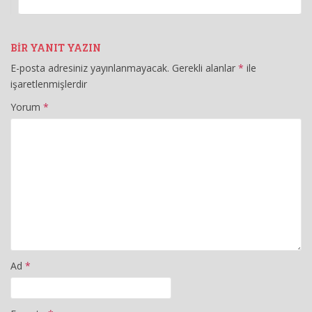
BIR YANIT YAZIN
E-posta adresiniz yayınlanmayacak.
Gerekli alanlar
*
ile
işaretlenmişlerdir
Yorum
*
Ad
*