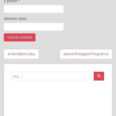
E-posta
*
İnternet sitesi
Yazı
Vim Editörü Çıkış
Iphone Pil Değişim Programı
gezinmesi
Arama
yap: