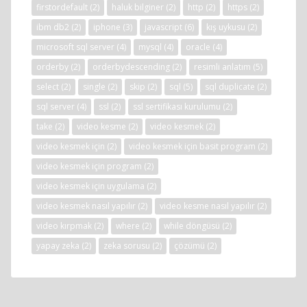
firstordefault
(2)
haluk bilginer
(2)
http
(2)
https
(2)
ibm db2
(2)
iphone
(3)
javascript
(6)
kış uykusu
(2)
microsoft sql server
(4)
mysql
(4)
oracle
(4)
orderby
(2)
orderbydescending
(2)
resimli anlatım
(5)
select
(2)
single
(2)
skip
(2)
sql
(5)
sql duplicate
(2)
sql server
(4)
ssl
(2)
ssl sertifikası kurulumu
(2)
take
(2)
video kesme
(2)
video kesmek
(2)
video kesmek için
(2)
video kesmek için basit program
(2)
video kesmek için program
(2)
video kesmek için uygulama
(2)
video kesmek nasıl yapılır
(2)
video kesme nasıl yapılır
(2)
video kırpmak
(2)
where
(2)
while döngüsü
(2)
yapay zeka
(2)
zeka sorusu
(2)
çözümü
(2)