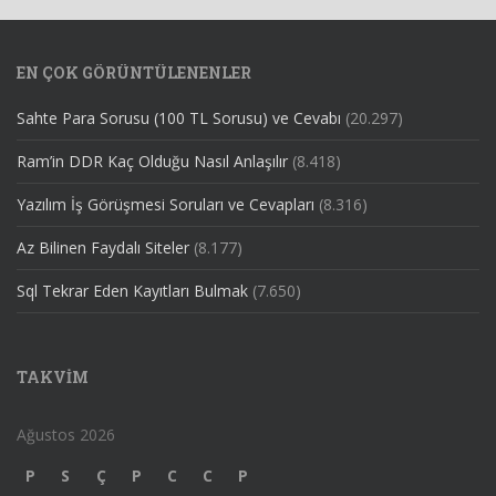
EN ÇOK GÖRÜNTÜLENENLER
Sahte Para Sorusu (100 TL Sorusu) ve Cevabı
(20.297)
Ram’in DDR Kaç Olduğu Nasıl Anlaşılır
(8.418)
Yazılım İş Görüşmesi Soruları ve Cevapları
(8.316)
Az Bilinen Faydalı Siteler
(8.177)
Sql Tekrar Eden Kayıtları Bulmak
(7.650)
TAKVIM
Ağustos 2026
P
S
Ç
P
C
C
P