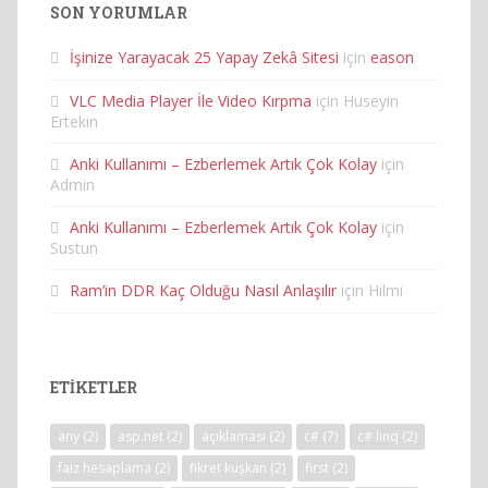
SON YORUMLAR
İşinize Yarayacak 25 Yapay Zekâ Sitesi
için
eason
VLC Media Player İle Video Kırpma
için
Huseyin
Ertekin
Anki Kullanımı – Ezberlemek Artık Çok Kolay
için
Admin
Anki Kullanımı – Ezberlemek Artık Çok Kolay
için
Sustun
Ram’in DDR Kaç Olduğu Nasıl Anlaşılır
için
Hilmi
ETIKETLER
any
(2)
asp.net
(2)
açıklaması
(2)
c#
(7)
c# linq
(2)
faiz hesaplama
(2)
fikret kuşkan
(2)
first
(2)