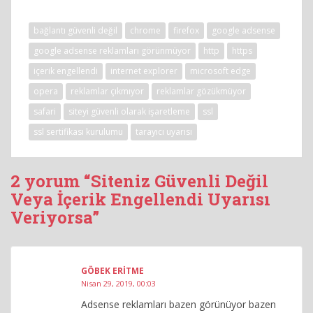
bağlantı güvenli değil
chrome
firefox
google adsense
google adsense reklamları görünmüyor
http
https
içerik engellendi
internet explorer
microsoft edge
opera
reklamlar çıkmıyor
reklamlar gözükmüyor
safari
siteyi güvenli olarak işaretleme
ssl
ssl sertifikası kurulumu
tarayıcı uyarısı
2 yorum “Siteniz Güvenli Değil
Veya İçerik Engellendi Uyarısı
Veriyorsa”
GÖBEK ERITME
Nisan 29, 2019, 00:03
Adsense reklamları bazen görünüyor bazen