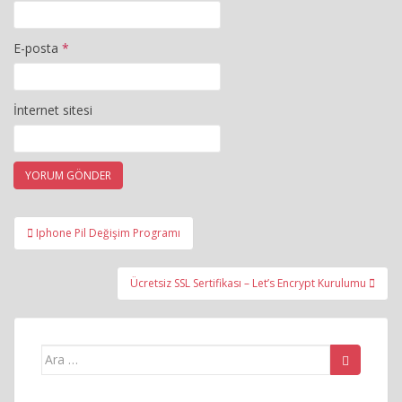
E-posta
*
İnternet sitesi
Yazı
Iphone Pil Değişim Programı
gezinmesi
Ücretsiz SSL Sertifikası – Let’s Encrypt Kurulumu
Arama
yap: