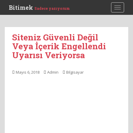
S
Bitimek
TOGGLE
Sadece yazıyorum
k
i
p
t
Siteniz Güvenli Değil
o
Veya İçerik Engellendi
m
a
Uyarısı Veriyorsa
i
n
c
Mayıs 6, 2018
Admin
Bilgisayar
o
n
t
e
n
t