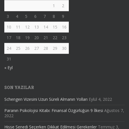
1
2
3
4
5
6
7
8
9
10
11
12
13
14
15
16
17
18
19
20
21
22
23
24
25
26
27
28
29
30
31
« Eyl
SON YAZILAR
Schengen Vizesini Uzun Süreli Almanın Yolları
Eylül 4, 2022
Paranın Psikolojisi Kitabı: Finansal Özgürlüğün 9 İlkesi
Ağustos 7,
2022
Hisse Senedi Seçerken Dikkat Edilmesi Gerekenler
Temmuz 3,