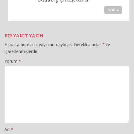
YANITLA
BIR YANIT YAZIN
E-posta adresiniz yayınlanmayacak.
Gerekli alanlar
*
ile
işaretlenmişlerdir
Yorum
*
Ad
*